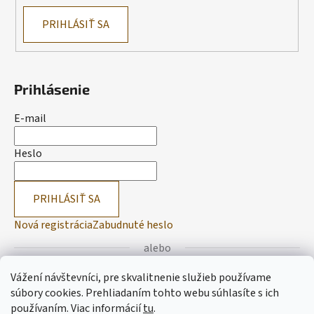
PRIHLÁSIŤ SA
Prihlásenie
E-mail
Heslo
PRIHLÁSIŤ SA
Nová registrácia
Zabudnuté heslo
alebo
Vážení návštevníci, pre skvalitnenie služieb používame
Prihlásiť sa cez Facebook
súbory cookies. Prehliadaním tohto webu súhlasíte s ich
používaním.
Viac informácií
tu
.
Prihlásiť sa cez Google