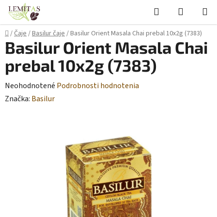
Prejsť
Hľadať
NÁKUP
na
KOŠÍK
obsah
Domov
/
Čaje
/
Basilur čaje
/
Basilur Orient Masala Chai prebal 10x2g (7383)
Basilur Orient Masala Chai
prebal 10x2g (7383)
Priemerné
Neohodnotené
Podrobnosti hodnotenia
hodnotenie
Značka:
Basilur
produktu
je
0,0
z
5
hviezdičiek.