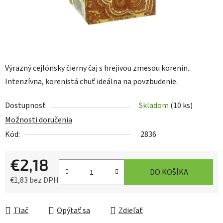
Výrazný cejlónsky čierny čaj s hrejivou zmesou korenín.
Intenzívna, korenistá chuť ideálna na povzbudenie.
Dostupnosť
Skladom
(10 ks)
Možnosti doručenia
Kód:
2836
€2,18
DO KOŠÍKA
€1,83 bez DPH
Jednotková cena:
Tlač
Opýtať sa
Zdieľať