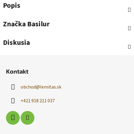
Popis
Značka
Basilur
Diskusia
Z
á
Kontakt
p
ä
obchod
@
lemitas.sk
t
i
+421 918 211 037
e