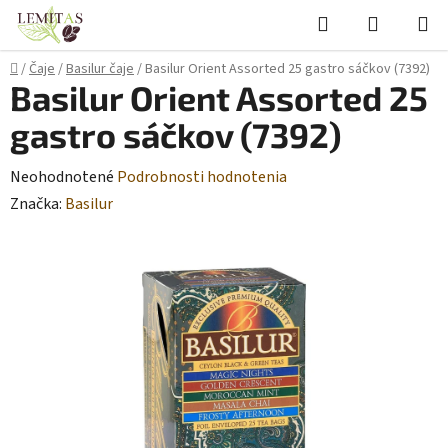
Prejsť
Hľadať
NÁKUP
na
KOŠÍK
obsah
Domov
/
Čaje
/
Basilur čaje
/
Basilur Orient Assorted 25 gastro sáčkov (7392)
Basilur Orient Assorted 25
gastro sáčkov (7392)
Priemerné
Neohodnotené
Podrobnosti hodnotenia
hodnotenie
Značka:
Basilur
produktu
je
0,0
z
5
hviezdičiek.