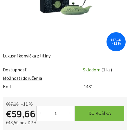
€67,16
–11 %
Luxusní konvička z litiny
Dostupnosť
Skladom
(1 ks)
Možnosti doručenia
Kód:
1481
€67,16
–11 %
€59,66
DO KOŠÍKA
€48,50 bez DPH