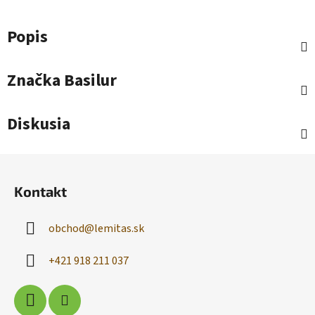
Popis
Značka
Basilur
Diskusia
Z
á
Kontakt
p
ä
obchod
@
lemitas.sk
t
i
+421 918 211 037
e