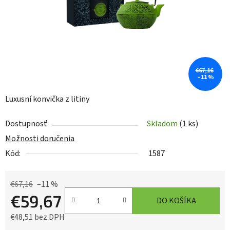
€67,16
–11 %
Luxusní konvička z litiny
Dostupnosť
Skladom
(1 ks)
Možnosti doručenia
Kód:
1587
€67,16
–11 %
€59,67
DO KOŠÍKA
€48,51 bez DPH