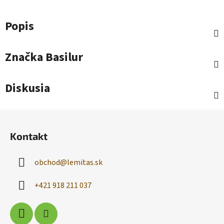
Popis
Značka
Basilur
Diskusia
Z
á
Kontakt
p
ä
obchod
@
lemitas.sk
t
i
+421 918 211 037
e