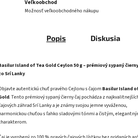
Veľkoobchod
Možnosť veľkoobchodného nákupu
Popis
Diskusia
Basilur Island of Tea Gold Ceylon 50 g – prémiový sypaný čierny
zo Srí Lanky
Objavte autentickú chuť pravého Cejlonu s čajom
Basilur Island o
Gold
. Tento prémiový sypaný čierny čaj pochádza z najkvalitnejšíc
čajových záhrad Srí Lanky a je známy svojou jemne vyváženou,
harmonickou chuťou s ľahko sladovými tónmi a čistým, elegantn
charakterom.
Čaj je vyrobený zo 100 % pravých čajových lístkov bez pridaných a