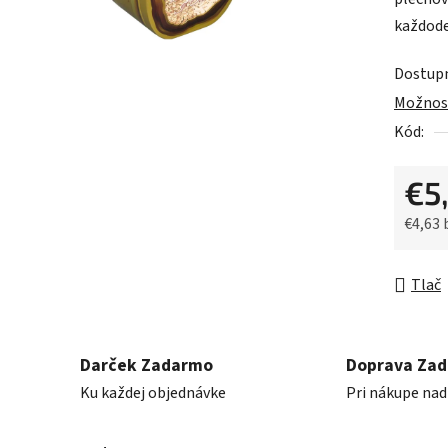
0,0
každode
z
5
Dostup
hviezdič
Možnost
Kód:
€5
€4,63
Jednot
Tlač
Darček Zadarmo
Doprava Za
Ku každej objednávke
Pri nákupe nad