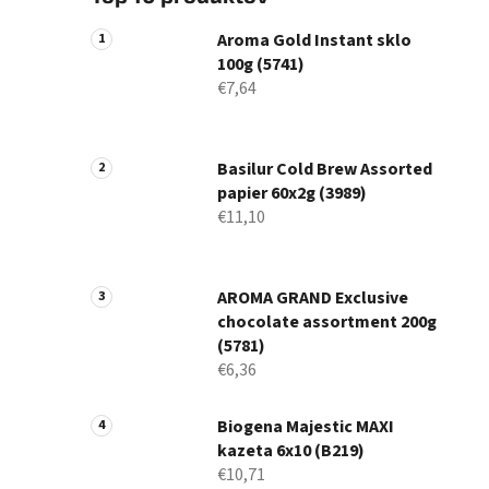
Aroma Gold Instant sklo
100g (5741)
€7,64
Basilur Cold Brew Assorted
papier 60x2g (3989)
€11,10
AROMA GRAND Exclusive
chocolate assortment 200g
(5781)
€6,36
Biogena Majestic MAXI
kazeta 6x10 (B219)
€10,71