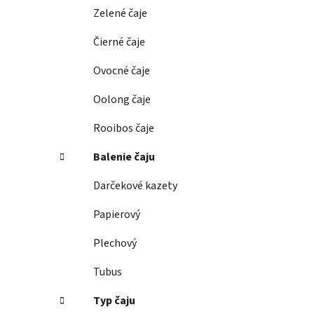
e
Zelené čaje
l
Čierné čaje
Ovocné čaje
Oolong čaje
Rooibos čaje
Balenie čaju
Darčekové kazety
Papierový
Plechový
Tubus
Typ čaju