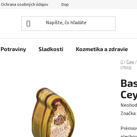
Ochrana osobných údajov
Doprava a platba
Veľkoobchod
Potraviny
Sladkosti
Kozmetika a zdravie
Domov
/
Čaje
/
(7502)
Bas
Cey
Prieme
Neohod
hodnot
Značka
produk
Prémiov
je
plechov