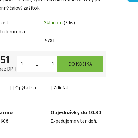
nný čajový zážitok.
nosť
Skladom
(3 ks)
iek.
i doručenia
5781
,51
DO KOŠÍKA
 bez DPH
ková cena:
Opýtať sa
Zdieľať
darmo
Objednávky do 10:30
 60€
Expedujeme v ten deň.