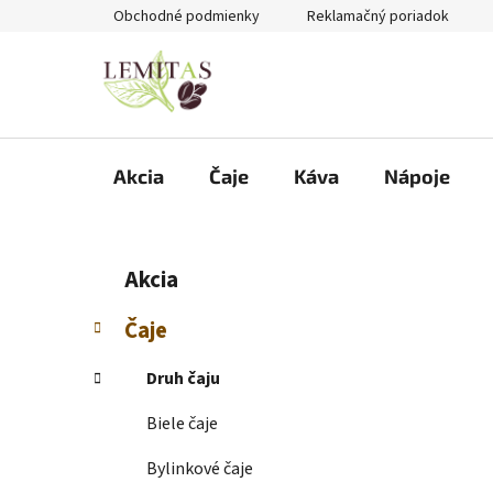
Prejsť
Obchodné podmienky
Reklamačný poriadok
na
obsah
Akcia
Čaje
Káva
Nápoje
B
K
Preskočiť
Akcia
a
kategórie
o
t
č
Čaje
e
n
g
ý
Druh čaju
ó
p
r
Biele čaje
i
a
e
n
Bylinkové čaje