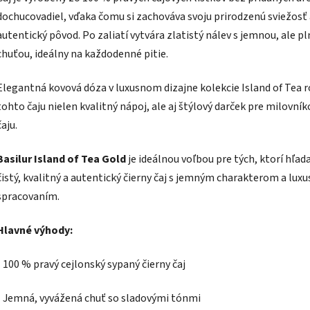
dochucovadiel, vďaka čomu si zachováva svoju prirodzenú sviežosť
autentický pôvod. Po zaliatí vytvára zlatistý nálev s jemnou, ale p
chuťou, ideálny na každodenné pitie.
Elegantná kovová dóza v luxusnom dizajne kolekcie Island of Tea r
tohto čaju nielen kvalitný nápoj, ale aj štýlový darček pre milovník
čaju.
Basilur Island of Tea Gold
je ideálnou voľbou pre tých, ktorí hľad
čistý, kvalitný a autentický čierny čaj s jemným charakterom a lux
spracovaním.
Hlavné výhody:
- 100 % pravý cejlonský sypaný čierny čaj
- Jemná, vyvážená chuť so sladovými tónmi