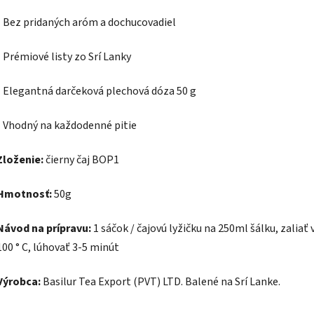
- Bez pridaných aróm a dochucovadiel
- Prémiové listy zo Srí Lanky
- Elegantná darčeková plechová dóza 50 g
- Vhodný na každodenné pitie
Zloženie:
čierny čaj BOP1
Hmotnosť:
50g
Návod na prípravu:
1 sáčok / čajovú lyžičku na 250ml šálku, zaliať
100 ° C, lúhovať 3-5 minút
Výrobca:
Basilur Tea Export (PVT) LTD. Balené na Srí Lanke.