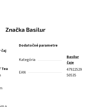
Značka
Basilur
Dodatočné parametre
 čaj
Basilur
Kategória
čaje
f Tea
47922529
EAN
h
50535
ým
róm a