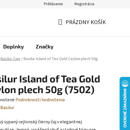
Prihlásenie
Registrácia
Moja objednávka
PRÁZDNY KOŠÍK
NÁKUPNÝ
KOŠÍK
Doplnky
Značky
Basilur čaje
/
Basilur Island of Tea Gold Ceylon plech 50g
ilur Island of Tea Gold
lon plech 50g (7502)
rné
notené
Podrobnosti hodnotenia
enie
:
Basilur
tu
ý sypaný cejlonský čierny čaj v elegantnej
ej dóze. Jemná, vyvážená chuť a sladové tóny pre