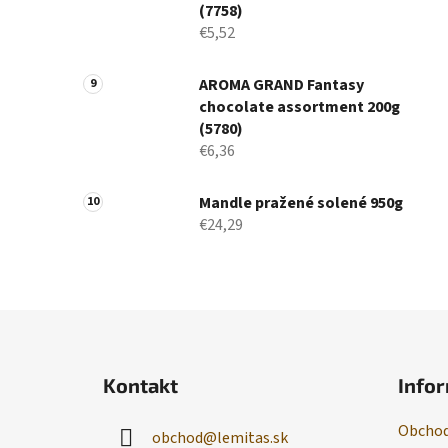
(7758)
€5,52
AROMA GRAND Fantasy
chocolate assortment 200g
(5780)
€6,36
Mandle pražené solené 950g
€24,29
Z
á
Kontakt
Infor
p
ä
Obchod
obchod
@
lemitas.sk
t