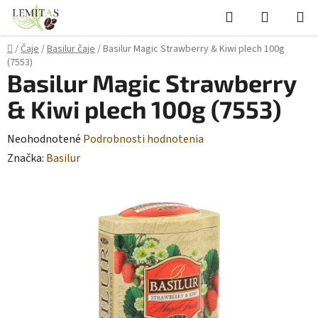
Prejsť
Hľadať
NÁKUP
na
KOŠÍK
obsah
Domov
/
Čaje
/
Basilur čaje
/
Basilur Magic Strawberry & Kiwi plech 100g
(7553)
Basilur Magic Strawberry
& Kiwi plech 100g (7553)
Priemerné
Neohodnotené
Podrobnosti hodnotenia
hodnotenie
Značka:
Basilur
produktu
je
0,0
z
5
hviezdičiek.