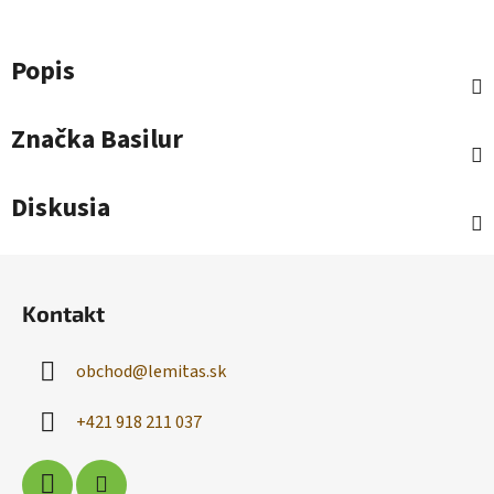
Popis
Značka
Basilur
Diskusia
Z
á
Kontakt
p
ä
obchod
@
lemitas.sk
t
i
+421 918 211 037
e