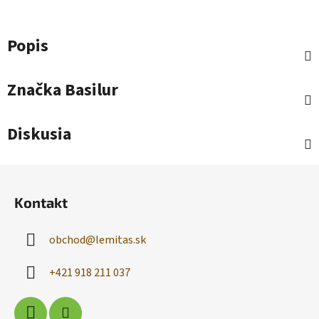
Popis
Značka
Basilur
Diskusia
Z
á
Kontakt
p
ä
obchod
@
lemitas.sk
t
i
+421 918 211 037
e