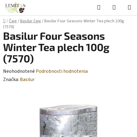
Prejsť
Hľadať
NÁKUP
na
KOŠÍK
obsah
Domov
/
Čaje
/
Basilur čaje
/
Basilur Four Seasons Winter Tea plech 100g
(7570)
Basilur Four Seasons
Winter Tea plech 100g
(7570)
Priemerné
Neohodnotené
Podrobnosti hodnotenia
hodnotenie
Značka:
Basilur
produktu
je
0,0
z
5
hviezdičiek.