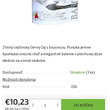
Zimný cejlónsky čierny čaj s brusnicou. Ponúka jemne
kyselkavú ovocnú chuť a elegantné balenie v plechovej dóze
ideálne na zimné obdobie.
Dostupnosť
Skladom
(3 ks)
Možnosti doručenia
Kód:
226
€10,23
DO KOŠÍKA
€8,60 bez DPH