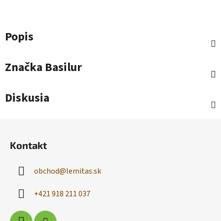
Popis
Značka
Basilur
Diskusia
Z
á
Kontakt
p
ä
obchod
@
lemitas.sk
t
i
+421 918 211 037
e