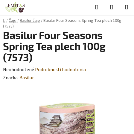
Prejsť
Hľadať
NÁKUP
na
KOŠÍK
obsah
Domov
/
Čaje
/
Basilur čaje
/
Basilur Four Seasons Spring Tea plech 100g
(7573)
Basilur Four Seasons
Spring Tea plech 100g
(7573)
Priemerné
Neohodnotené
Podrobnosti hodnotenia
hodnotenie
Značka:
Basilur
produktu
je
0,0
z
5
hviezdičiek.