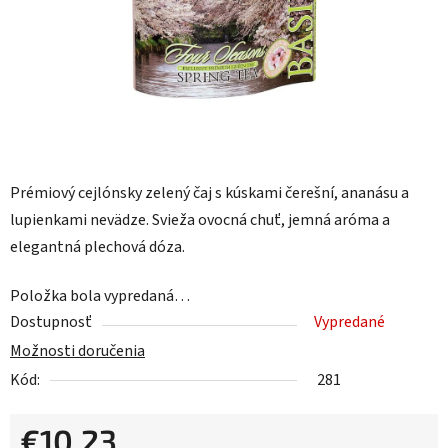
Prémiový cejlónsky zelený čaj s kúskami čerešní, ananásu a
lupienkami nevädze. Svieža ovocná chuť, jemná aróma a
elegantná plechová dóza.
Položka bola vypredaná…
Dostupnosť
Vypredané
Možnosti doručenia
Kód:
281
€10,23