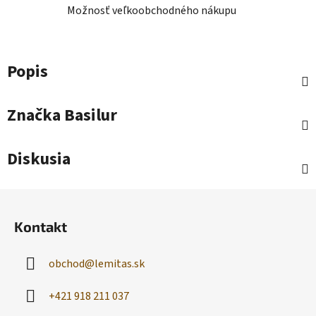
Možnosť veľkoobchodného nákupu
Popis
Značka
Basilur
Diskusia
Z
á
Kontakt
p
ä
obchod
@
lemitas.sk
t
i
+421 918 211 037
e