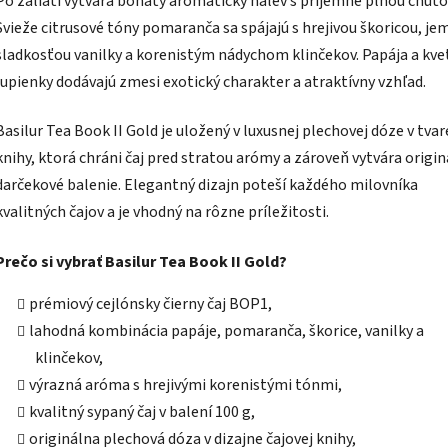
Po zaliatí vytvára bohatý aromatický nálev s príjemne plnou chuťo
Svieže citrusové tóny pomaranča sa spájajú s hrejivou škoricou, j
sladkosťou vanilky a korenistým nádychom klinčekov. Papája a kve
lupienky dodávajú zmesi exotický charakter a atraktívny vzhľad.
Basilur Tea Book II Gold je uložený v luxusnej plechovej dóze v tvar
knihy, ktorá chráni čaj pred stratou arómy a zároveň vytvára origi
darčekové balenie. Elegantný dizajn poteší každého milovníka
kvalitných čajov a je vhodný na rôzne príležitosti.
Prečo si vybrať Basilur Tea Book II Gold?
prémiový cejlónsky čierny čaj BOP1,
lahodná kombinácia papáje, pomaranča, škorice, vanilky a
klinčekov,
výrazná aróma s hrejivými korenistými tónmi,
kvalitný sypaný čaj v balení 100 g,
originálna plechová dóza v dizajne čajovej knihy,