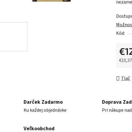
nezamen
z
5
Dostup
hviezdič
Možnost
Kód:
€1
€10,3
Jednot
Tlač
Darček Zadarmo
Doprava Za
Ku každej objednávke
Pri nákupe nad
Veľkoobchod