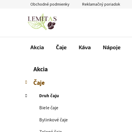
Prejsť
Obchodné podmienky
Reklamačný poriadok
na
obsah
Akcia
Čaje
Káva
Nápoje
B
K
Preskočiť
Akcia
a
kategórie
o
t
č
Čaje
e
n
g
ý
Druh čaju
ó
p
r
Biele čaje
i
a
e
n
Bylinkové čaje
e