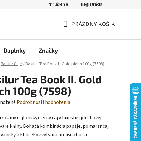
Prihlásenie
Registrácia
Moja objednávka
PRÁZDNY KOŠÍK
NÁKUPNÝ
KOŠÍK
Doplnky
Značky
Basilur čaje
/
Basilur Tea Book II. Gold plech 100g (7598)
ilur Tea Book II. Gold
ch 100g (7598)
rné
notené
Podrobnosti hodnotenia
enie
zovaný cejlónsky čierny čaj v luxusnej plechovej
tu
tvare knihy. Bohatá kombinácia papáje, pomaranča,
 vanilky a klinčekov vytvára hrejivú chuť a