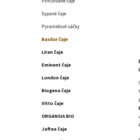
Porciované čaje
Sypané čaje
Pyramidové sáčky
Basilur čaje
Liran čaje
Eminent čaje
London čaje
Biogena čaje
Vitto čaje
ORGANSIA BIO
Jaftea čaje