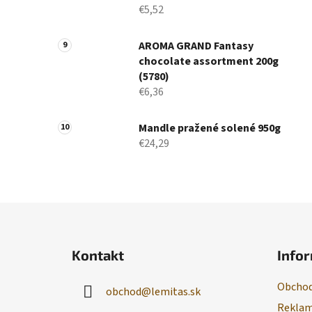
€5,52
AROMA GRAND Fantasy
chocolate assortment 200g
(5780)
€6,36
Mandle pražené solené 950g
€24,29
Z
á
Kontakt
Infor
p
ä
Obchod
obchod
@
lemitas.sk
t
Reklam