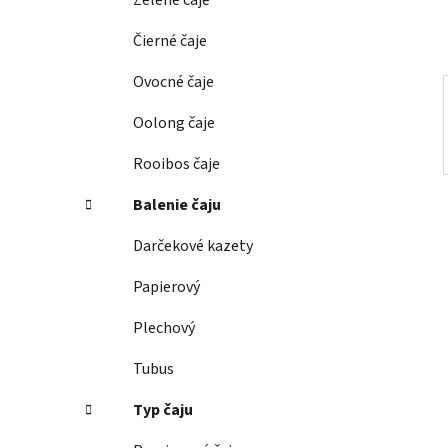
Zelené čaje
l
Čierné čaje
Ovocné čaje
Oolong čaje
Rooibos čaje
Balenie čaju
Darčekové kazety
Papierový
Plechový
Tubus
Typ čaju