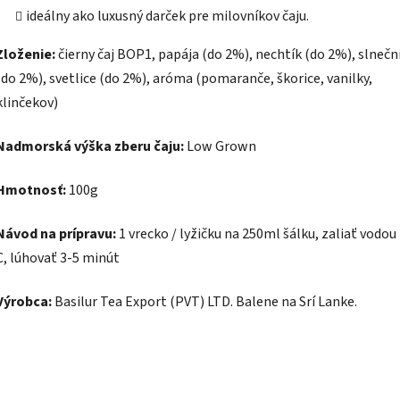
ideálny ako luxusný darček pre milovníkov čaju.
Zloženie:
čierny čaj BOP1, papája (do 2%), nechtík (do 2%), slnečn
(do 2%), svetlice (do 2%), aróma (pomaranče, škorice, vanilky,
klinčekov)
Nadmorská výška zberu čaju:
Low Grown
Hmotnosť:
100g
Návod na prípravu:
1 vrecko / lyžičku na 250ml šálku, zaliať vodou 
C, lúhovať 3-5 minút
Výrobca:
Basilur Tea Export (PVT) LTD. Balene na Srí Lanke.