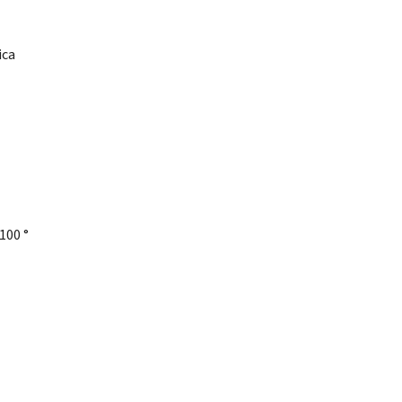
ica
100 °