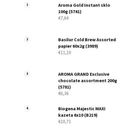
Aroma Gold Instant sklo
100g (5741)
€7,64
Basilur Cold Brew Assorted
papier 60x2g (3989)
€11,10
AROMA GRAND Exclusive
chocolate assortment 200g
(5781)
€6,36
Biogena Majestic MAXI
kazeta 6x10 (B219)
€10,71