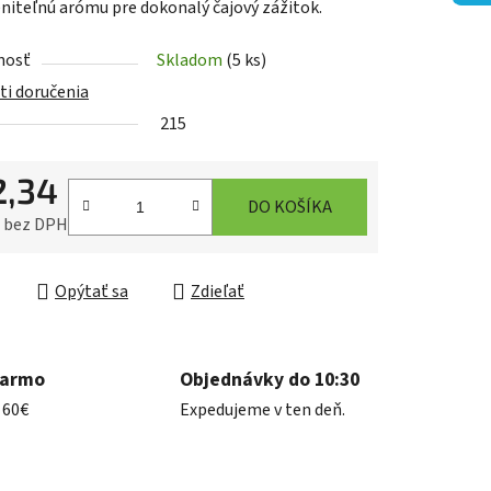
iteľnú arómu pre dokonalý čajový zážitok.
nosť
Skladom
(5 ks)
iek.
i doručenia
215
2,34
DO KOŠÍKA
7 bez DPH
ková cena:
Opýtať sa
Zdieľať
darmo
Objednávky do 10:30
 60€
Expedujeme v ten deň.