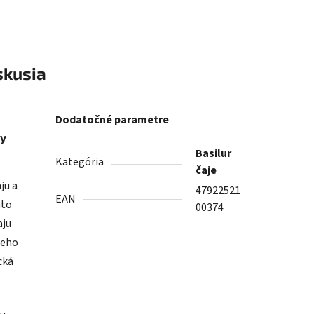
skusia
Dodatočné parametre
ky
Basilur
Kategória
čaje
ju a
47922521
EAN
nto
00374
aju
Jeho
cká