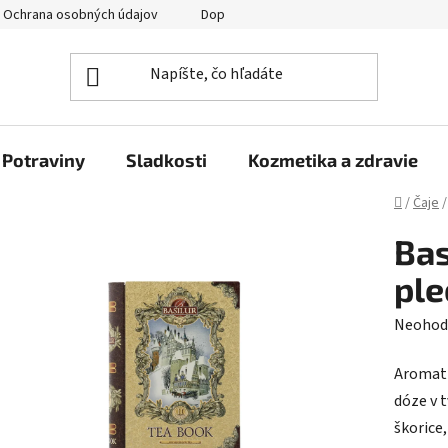
Ochrana osobných údajov
Doprava a platba
Veľkoobchod
Potraviny
Sladkosti
Kozmetika a zdravie
Domov
/
Čaje
/
Bas
ple
Prieme
Neohod
hodnot
Aromati
produk
dóze v 
je
škorice,
0,0