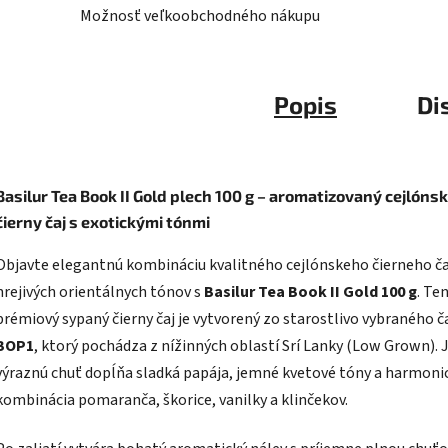
Možnosť veľkoobchodného nákupu
Popis
Di
Basilur Tea Book II Gold plech 100 g – aromatizovaný cejlóns
čierny čaj s exotickými tónmi
Objavte elegantnú kombináciu kvalitného cejlónskeho čierneho ča
hrejivých orientálnych tónov s
Basilur Tea Book II Gold 100 g
. Te
prémiový sypaný čierny čaj je vytvorený zo starostlivo vybraného č
BOP1
, ktorý pochádza z nížinných oblastí Srí Lanky (Low Grown). 
výraznú chuť dopĺňa sladká papája, jemné kvetové tóny a harmoni
kombinácia pomaranča, škorice, vanilky a klinčekov.