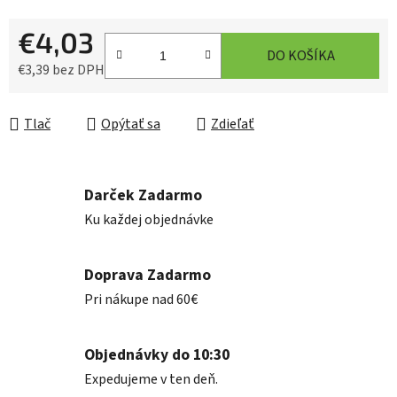
€4,03
DO KOŠÍKA
€3,39 bez DPH
Jednotková cena:
Tlač
Opýtať sa
Zdieľať
Darček Zadarmo
Ku každej objednávke
Doprava Zadarmo
Pri nákupe nad 60€
Objednávky do 10:30
Expedujeme v ten deň.