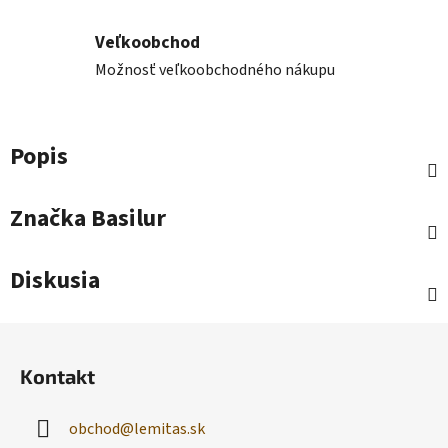
Veľkoobchod
Možnosť veľkoobchodného nákupu
Popis
Značka
Basilur
Diskusia
Z
á
Kontakt
p
ä
obchod
@
lemitas.sk
t