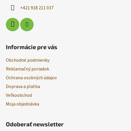
i
+421 918 211 037
e
Informácie pre vás
Obchodné podmienky
Reklamačný poriadok
Ochrana osobných údajov
Doprava a platba
Veľkoobchod
Moja objednávka
Odoberať newsletter