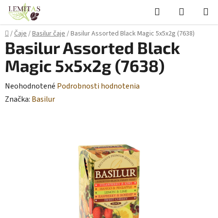
Prejsť
Hľadať
NÁKUP
na
KOŠÍK
obsah
Domov
/
Čaje
/
Basilur čaje
/
Basilur Assorted Black Magic 5x5x2g (7638)
Basilur Assorted Black
Magic 5x5x2g (7638)
Priemerné
Neohodnotené
Podrobnosti hodnotenia
hodnotenie
Značka:
Basilur
produktu
je
0,0
z
5
hviezdičiek.