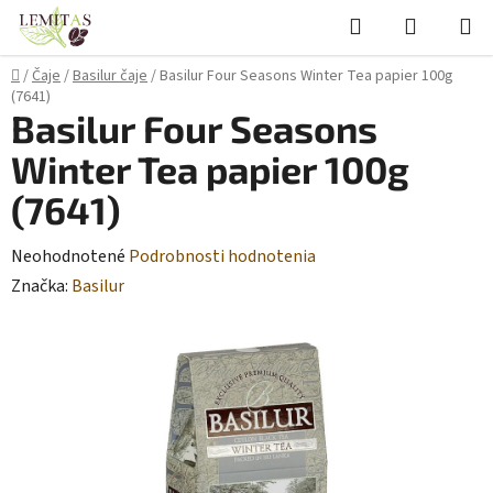
Prejsť
Hľadať
NÁKUP
na
KOŠÍK
obsah
Domov
/
Čaje
/
Basilur čaje
/
Basilur Four Seasons Winter Tea papier 100g
(7641)
Basilur Four Seasons
Winter Tea papier 100g
(7641)
Priemerné
Neohodnotené
Podrobnosti hodnotenia
hodnotenie
Značka:
Basilur
produktu
je
0,0
z
5
hviezdičiek.