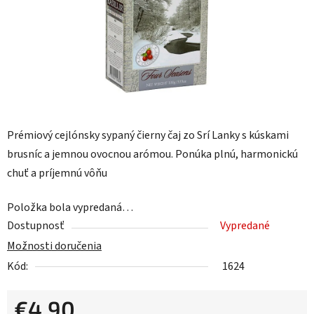
Prémiový cejlónsky sypaný čierny čaj zo Srí Lanky s kúskami
brusníc a jemnou ovocnou arómou. Ponúka plnú, harmonickú
chuť a príjemnú vôňu
Položka bola vypredaná…
Dostupnosť
Vypredané
Možnosti doručenia
Kód:
1624
€4,90