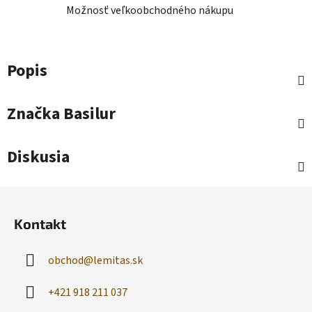
Možnosť veľkoobchodného nákupu
Popis
Značka
Basilur
Diskusia
Z
á
Kontakt
p
ä
obchod
@
lemitas.sk
t
i
+421 918 211 037
e