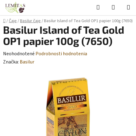
Prejsť
Hľadať
NÁKUP
na
KOŠÍK
obsah
Domov
/
Čaje
/
Basilur čaje
/
Basilur Island of Tea Gold OP1 papier 100g (7650)
Basilur Island of Tea Gold
OP1 papier 100g (7650)
Priemerné
Neohodnotené
Podrobnosti hodnotenia
hodnotenie
Značka:
Basilur
produktu
je
0,0
z
5
hviezdičiek.