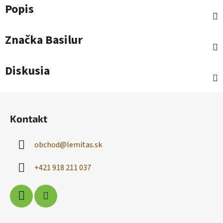
Popis
Značka
Basilur
Diskusia
Z
á
Kontakt
p
ä
obchod
@
lemitas.sk
t
i
+421 918 211 037
e