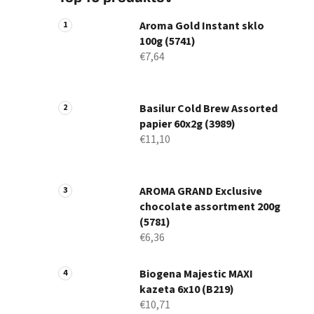
Aroma Gold Instant sklo
100g (5741)
€7,64
Basilur Cold Brew Assorted
papier 60x2g (3989)
€11,10
AROMA GRAND Exclusive
chocolate assortment 200g
(5781)
€6,36
Biogena Majestic MAXI
kazeta 6x10 (B219)
€10,71