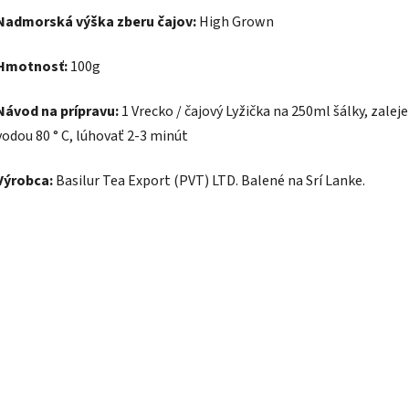
Nadmorská výška zberu čajov:
High Grown
Hmotnosť:
100g
Návod na prípravu:
1 Vrecko / čajový Lyžička na 250ml šálky, zale
vodou 80 ° C, lúhovať 2-3 minút
Výrobca:
Basilur Tea Export (PVT) LTD. Balené na Srí Lanke.