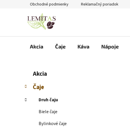
Prejsť
Obchodné podmienky
Reklamačný poriadok
na
obsah
Akcia
Čaje
Káva
Nápoje
B
K
Preskočiť
Akcia
a
kategórie
o
t
č
Čaje
e
n
g
ý
Druh čaju
ó
p
r
Biele čaje
i
a
e
n
Bylinkové čaje