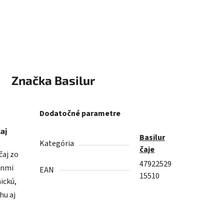
Značka
Basilur
Dodatočné parametre
aj
Basilur
Kategória
čaje
čaj zo
47922529
ónmi
EAN
15510
ickú,
hu aj