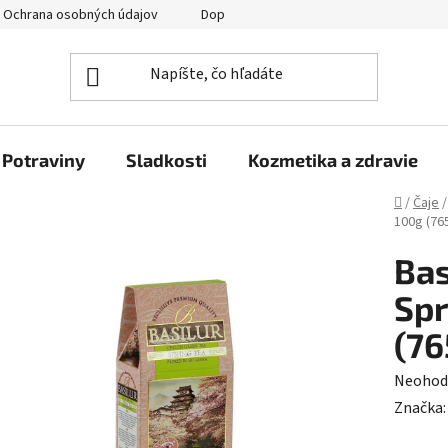
Ochrana osobných údajov
Doprava a platba
Veľkoobchod
Potraviny
Sladkosti
Kozmetika a zdravie
Domov
/
Čaje
/
100g (76
Bas
Spr
(76
Prieme
Neohod
hodnot
Značka
produk