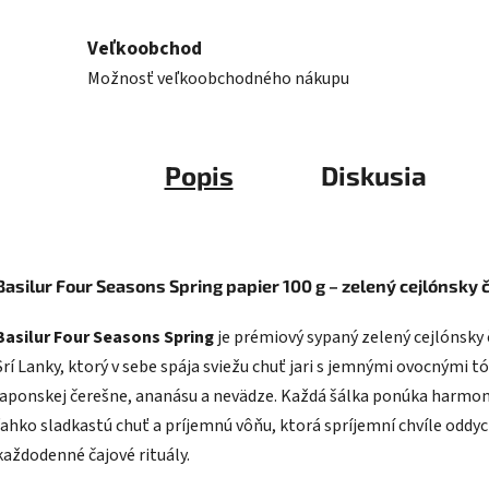
Veľkoobchod
Možnosť veľkoobchodného nákupu
Popis
Diskusia
Basilur Four Seasons Spring papier 100 g – zelený cejlónsky č
Basilur Four Seasons Spring
je prémiový sypaný zelený cejlónsky 
Srí Lanky, ktorý v sebe spája sviežu chuť jari s jemnými ovocnými t
japonskej čerešne, ananásu a nevädze. Každá šálka ponúka harmon
ľahko sladkastú chuť a príjemnú vôňu, ktorá spríjemní chvíle oddyc
každodenné čajové rituály.