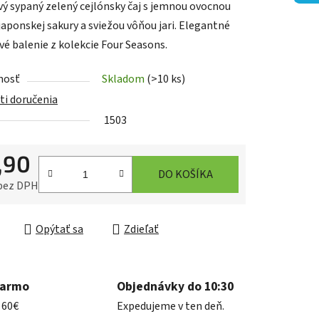
ý sypaný zelený cejlónsky čaj s jemnou ovocnou
japonskej sakury a sviežou vôňou jari. Elegantné
vé balenie z kolekcie Four Seasons.
nosť
Skladom
(>10 ks)
iek.
i doručenia
1503
,90
DO KOŠÍKA
 bez DPH
ková cena:
Opýtať sa
Zdieľať
darmo
Objednávky do 10:30
 60€
Expedujeme v ten deň.