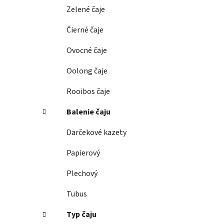
e
Zelené čaje
l
Čierné čaje
Ovocné čaje
Oolong čaje
Rooibos čaje
Balenie čaju
Darčekové kazety
Papierový
Plechový
Tubus
Typ čaju