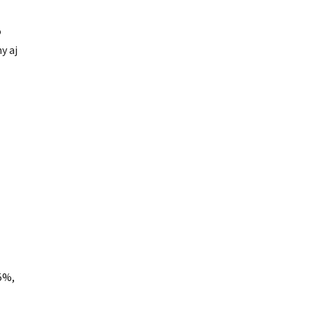
o
y aj
5%,