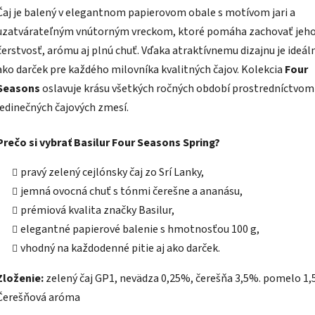
Čaj je balený v elegantnom papierovom obale s motívom jari a
uzatvárateľným vnútorným vreckom, ktoré pomáha zachovať jeh
čerstvosť, arómu aj plnú chuť. Vďaka atraktívnemu dizajnu je ideáln
ako darček pre každého milovníka kvalitných čajov. Kolekcia
Four
Seasons
oslavuje krásu všetkých ročných období prostredníctvom
jedinečných čajových zmesí.
Prečo si vybrať Basilur Four Seasons Spring?
pravý zelený cejlónsky čaj zo Srí Lanky,
jemná ovocná chuť s tónmi čerešne a ananásu,
prémiová kvalita značky Basilur,
elegantné papierové balenie s hmotnosťou 100 g,
vhodný na každodenné pitie aj ako darček.
Zloženie:
zelený čaj GP1, nevädza 0,25%, čerešňa 3,5%. pomelo 1,
Čerešňová aróma