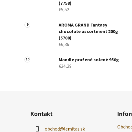
(7758)
€5,52
AROMA GRAND Fantasy
chocolate assortment 200g
(5780)
€6,36
Mandle pražené solené 950g
€24,29
Z
á
Kontakt
Infor
p
ä
Obchod
obchod
@
lemitas.sk
t