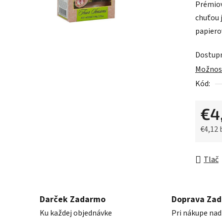
Prémiov
je
chuťou 
0,0
papiero
z
5
Dostup
hviezdič
Možnost
Kód:
€4
€4,12
Jednot
Tlač
Darček Zadarmo
Doprava Za
Ku každej objednávke
Pri nákupe nad