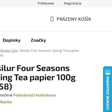
Prihlásenie
Registrácia
Moja objednávka
PRÁZDNY KOŠÍK
NÁKUPNÝ
KOŠÍK
Doplnky
Značky
Basilur čaje
/
Basilur Four Seasons Spring Tea papier
58)
ilur Four Seasons
ing Tea papier 100g
58)
rné
notené
Podrobnosti hodnotenia
enie
:
Basilur
tu