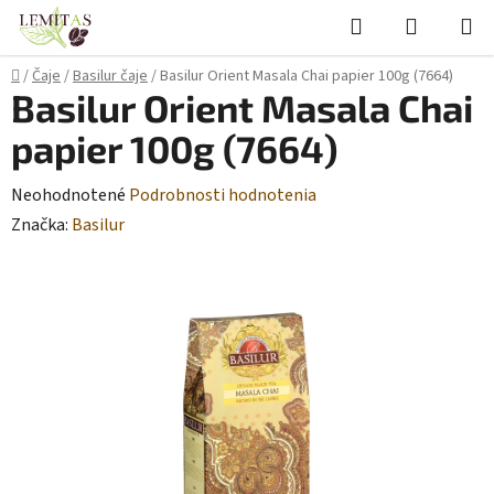
Prejsť
Hľadať
NÁKUP
na
KOŠÍK
obsah
Domov
/
Čaje
/
Basilur čaje
/
Basilur Orient Masala Chai papier 100g (7664)
Basilur Orient Masala Chai
papier 100g (7664)
Priemerné
Neohodnotené
Podrobnosti hodnotenia
hodnotenie
Značka:
Basilur
produktu
je
0,0
z
5
hviezdičiek.