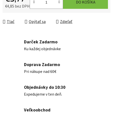
DO KOŠÍKA
€4,85 bez DPH
Jednotková cena:
Tlač
Opýtať sa
Zdieľať
Darček Zadarmo
Ku každej objednávke
Doprava Zadarmo
Pri nákupe nad 60€
Objednávky do 10:30
Expedujeme v ten deň.
Veľkoobchod