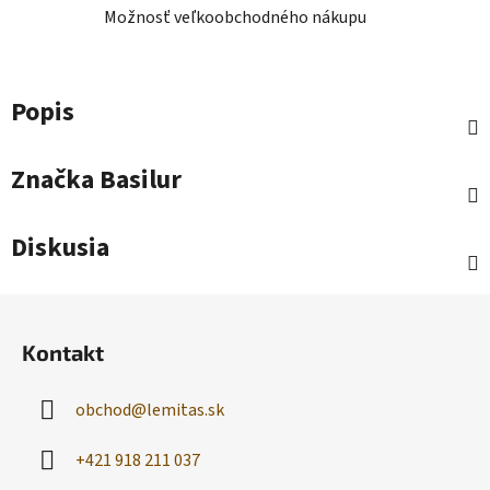
Možnosť veľkoobchodného nákupu
Popis
Značka
Basilur
Diskusia
Z
á
Kontakt
p
ä
obchod
@
lemitas.sk
t
i
+421 918 211 037
e