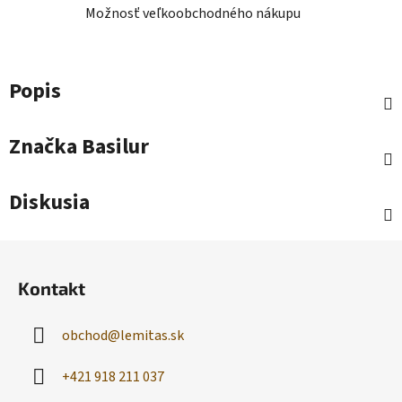
Možnosť veľkoobchodného nákupu
Popis
Značka
Basilur
Diskusia
Z
á
Kontakt
p
ä
obchod
@
lemitas.sk
t
i
+421 918 211 037
e