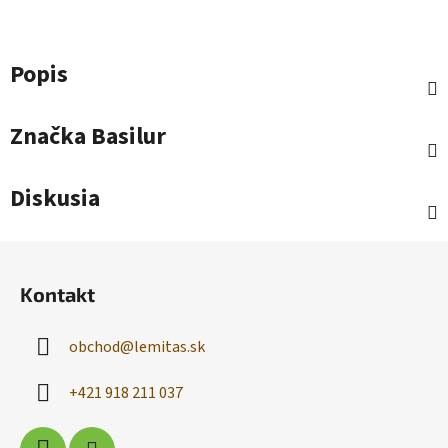
Popis
Značka
Basilur
Diskusia
Z
á
Kontakt
p
ä
obchod
@
lemitas.sk
t
i
+421 918 211 037
e