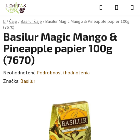
Prejsť
Hľadať
NÁKUP
na
KOŠÍK
obsah
Domov
/
Čaje
/
Basilur čaje
/
Basilur Magic Mango & Pineapple papier 100g
(7670)
Basilur Magic Mango &
Pineapple papier 100g
(7670)
Priemerné
Neohodnotené
Podrobnosti hodnotenia
hodnotenie
Značka:
Basilur
produktu
je
0,0
z
5
hviezdičiek.