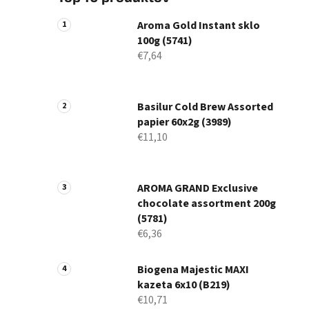
Aroma Gold Instant sklo
100g (5741)
€7,64
Basilur Cold Brew Assorted
papier 60x2g (3989)
€11,10
AROMA GRAND Exclusive
chocolate assortment 200g
(5781)
€6,36
Biogena Majestic MAXI
kazeta 6x10 (B219)
€10,71