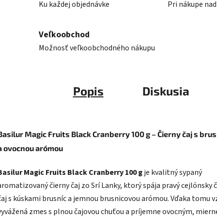
Ku každej objednávke
Pri nákupe nad
Veľkoobchod
Možnosť veľkoobchodného nákupu
Popis
Diskusia
Basilur Magic Fruits Black Cranberry 100 g – Čierny čaj s bru
a ovocnou arómou
Basilur Magic Fruits Black Cranberry 100 g
je kvalitný sypaný
aromatizovaný čierny čaj zo Srí Lanky, ktorý spája pravý cejlónsky 
čaj s kúskami brusníc a jemnou brusnicovou arómou. Vďaka tomu v
vyvážená zmes s plnou čajovou chuťou a príjemne ovocným, miern