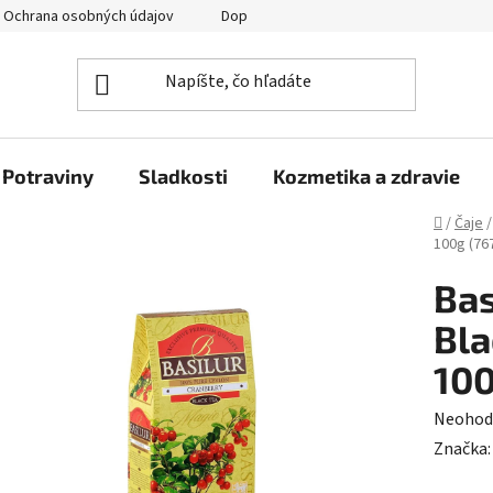
Ochrana osobných údajov
Doprava a platba
Veľkoobchod
Potraviny
Sladkosti
Kozmetika a zdravie
Domov
/
Čaje
/
100g (76
Bas
Bla
100
Prieme
Neohod
hodnot
Značka
produk