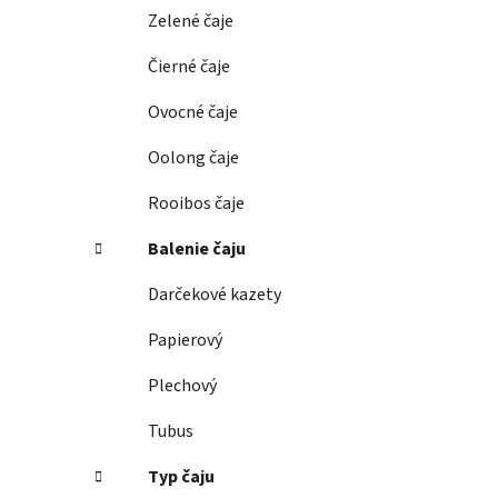
e
Zelené čaje
l
Čierné čaje
Ovocné čaje
Oolong čaje
Rooibos čaje
Balenie čaju
Darčekové kazety
Papierový
Plechový
Tubus
Typ čaju