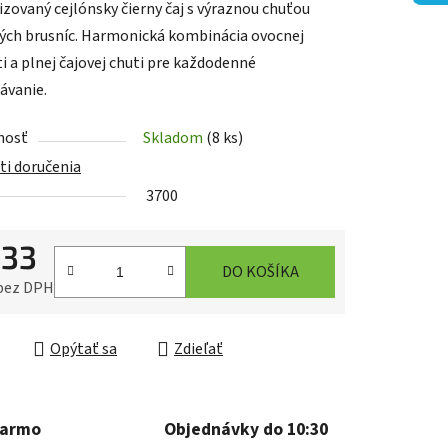
zovaný cejlónsky čierny čaj s výraznou chuťou
ých brusníc. Harmonická kombinácia ovocnej
i a plnej čajovej chuti pre každodenné
ávanie.
iek.
nosť
Skladom
(8 ks)
i doručenia
3700
,33
DO KOŠÍKA
 bez DPH
ková cena:
Opýtať sa
Zdieľať
darmo
Objednávky do 10:30