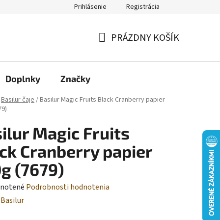
Prihlásenie
Registrácia
Moja objednávka
PRÁZDNY KOŠÍK
NÁKUPNÝ
KOŠÍK
Doplnky
Značky
Basilur čaje
/
Basilur Magic Fruits Black Cranberry papier
79)
ilur Magic Fruits
ck Cranberry papier
g (7679)
rné
notené
Podrobnosti hodnotenia
enie
:
Basilur
tu