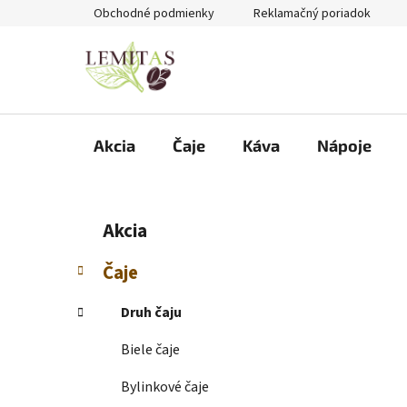
Prejsť
Obchodné podmienky
Reklamačný poriadok
na
obsah
Akcia
Čaje
Káva
Nápoje
B
K
Preskočiť
Akcia
a
kategórie
o
t
č
Čaje
e
n
g
ý
Druh čaju
ó
p
r
Biele čaje
i
a
e
n
Bylinkové čaje