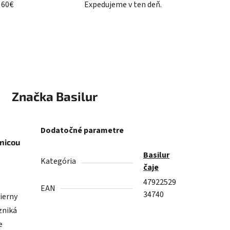
 60€
Expedujeme v ten deň.
Značka
Basilur
Dodatočné parametre
snicou
Basilur
Kategória
čaje
47922529
EAN
34740
čierny
zniká
e