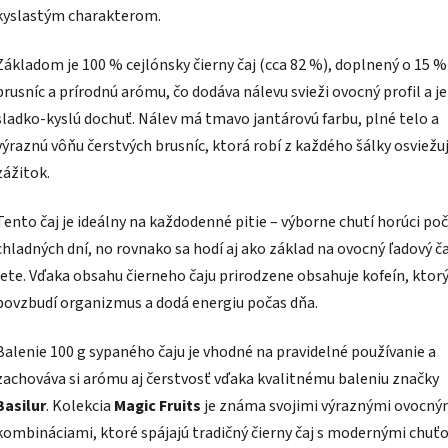
kyslastým charakterom.
Základom je 100 % cejlónsky čierny čaj (cca 82 %), doplnený o 15 %
brusníc a prírodnú arómu, čo dodáva nálevu svieži ovocný profil a 
sladko-kyslú dochuť. Nálev má tmavo jantárovú farbu, plné telo a
výraznú vôňu čerstvých brusníc, ktorá robí z každého šálky osviežuj
zážitok.
Tento čaj je ideálny na každodenné pitie – výborne chutí horúci po
chladných dní, no rovnako sa hodí aj ako základ na ovocný ľadový ča
lete. Vďaka obsahu čierneho čaju prirodzene obsahuje kofeín, ktor
povzbudí organizmus a dodá energiu počas dňa.
Balenie 100 g sypaného čaju je vhodné na pravidelné používanie a
zachováva si arómu aj čerstvosť vďaka kvalitnému baleniu značky
Basilur
. Kolekcia
Magic Fruits
je známa svojimi výraznými ovocný
kombináciami, ktoré spájajú tradičný čierny čaj s modernými chuť