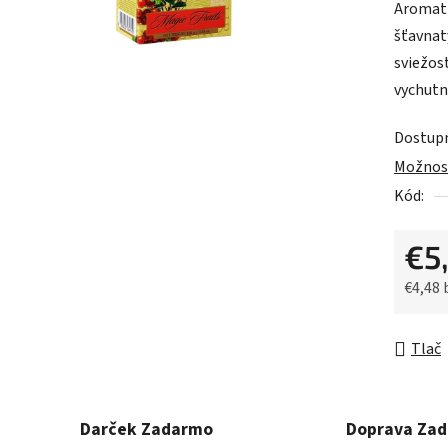
Aromati
je
šťavnat
0,0
sviežost
z
vychutn
5
hviezdič
Dostup
Možnost
Kód:
€5
€4,48
Jednot
Tlač
Darček Zadarmo
Doprava Za