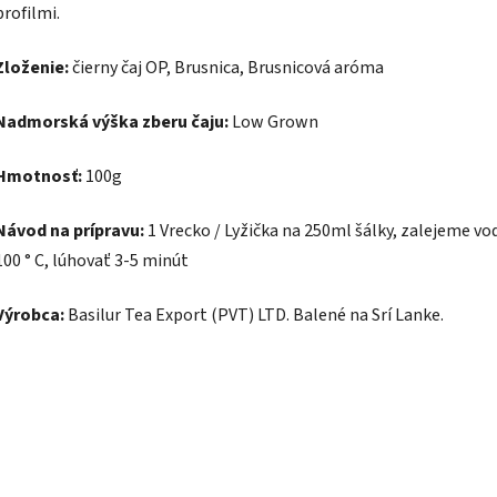
profilmi.
Zloženie:
čierny čaj OP, Brusnica, Brusnicová aróma
Nadmorská výška zberu čaju:
Low Grown
Hmotnosť:
100g
Návod na prípravu:
1 Vrecko / Lyžička na 250ml šálky, zalejeme vo
100 ° C, lúhovať 3-5 minút
Výrobca:
Basilur Tea Export (PVT) LTD. Balené na Srí Lanke.