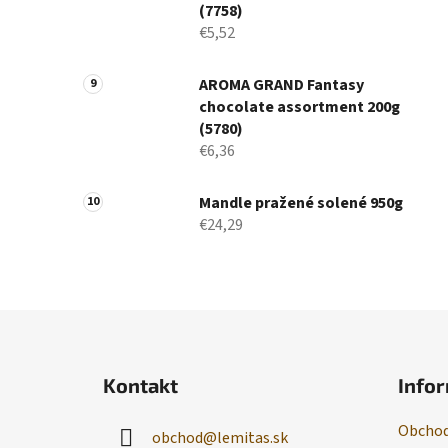
(7758)
€5,52
AROMA GRAND Fantasy
chocolate assortment 200g
(5780)
€6,36
Mandle pražené solené 950g
€24,29
Z
á
Kontakt
Infor
p
ä
Obchod
obchod
@
lemitas.sk
t