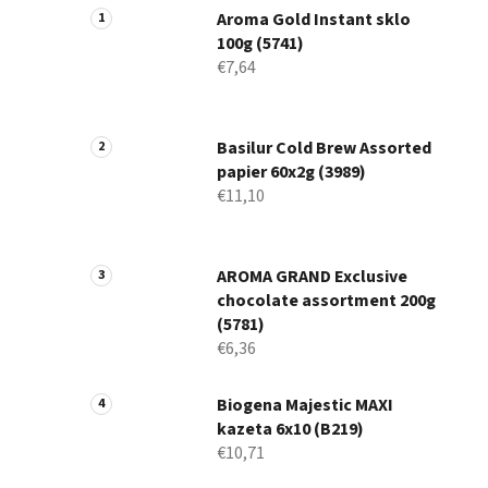
Aroma Gold Instant sklo
100g (5741)
€7,64
Basilur Cold Brew Assorted
papier 60x2g (3989)
€11,10
AROMA GRAND Exclusive
chocolate assortment 200g
(5781)
€6,36
Biogena Majestic MAXI
kazeta 6x10 (B219)
€10,71