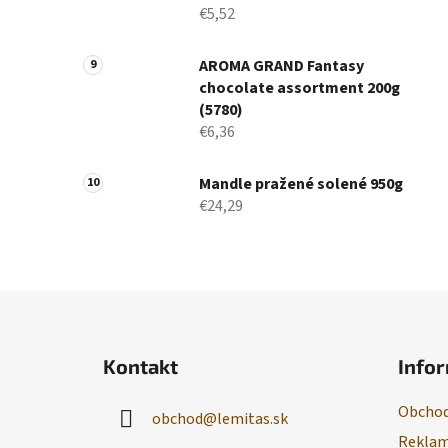
€5,52
AROMA GRAND Fantasy
chocolate assortment 200g
(5780)
€6,36
Mandle pražené solené 950g
€24,29
Z
á
Kontakt
Infor
p
ä
Obchod
obchod
@
lemitas.sk
t
Reklam