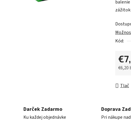
balenie
z
zážitok
5
hviezdič
Dostup
Možnost
Kód:
€7
€6,20
Jednot
Tlač
Darček Zadarmo
Doprava Za
Ku každej objednávke
Pri nákupe nad