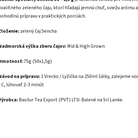
kvalitného zeleného čaju, ktorí hľadajú jemnú chuť, sviežu arómu a
pohodlnú prípravu v praktických porciách.
Zloženie:
zelený čaj Sencha
Nadmorská výška zberu čajov:
Mid & High Grown
Hmotnosť:
75g (50x1,5g)
Návod na prípravu:
1 Vrecko / Lyžička na 250ml šálky, zalejeme vo
° C, lúhovať 2-3 minút
Výrobca:
Basilur Tea Export (PVT) LTD. Balené na Srí Lanke.