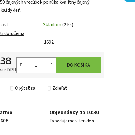
 50 čajových vrecúšok ponúka kvalitný čajový
 každý deň.
iek.
nosť
Skladom
(2 ks)
i doručenia
1692
,38
DO KOŠÍKA
 bez DPH
ková cena:
Opýtať sa
Zdieľať
darmo
Objednávky do 10:30
 60€
Expedujeme v ten deň.