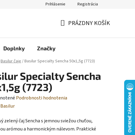
Prihlásenie
Registrácia
Moja objednávka
PRÁZDNY KOŠÍK
NÁKUPNÝ
KOŠÍK
Doplnky
Značky
Basilur čaje
/
Basilur Specialty Sencha 50x1,5g (7723)
ilur Specialty Sencha
1,5g (7723)
rné
notené
Podrobnosti hodnotenia
enie
:
Basilur
tu
ý zelený čaj Sencha s jemnou sviežou chuťou,
nou arómou a harmonickým nálevom. Praktické