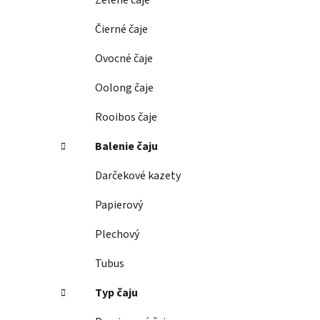
Zelené čaje
l
Čierné čaje
Ovocné čaje
Oolong čaje
Rooibos čaje
Balenie čaju
Darčekové kazety
Papierový
Plechový
Tubus
Typ čaju