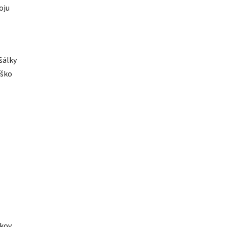
oju
šálky
úško
íkov