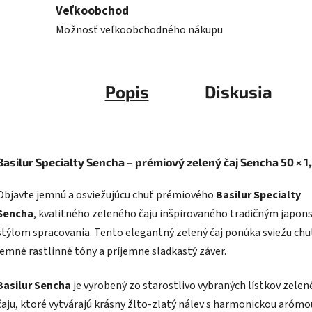
Veľkoobchod
Možnosť veľkoobchodného nákupu
Popis
Diskusia
Basilur Specialty Sencha – prémiový zelený čaj Sencha 50 × 1,
Objavte jemnú a osviežujúcu chuť prémiového
Basilur Specialty
Sencha
, kvalitného zeleného čaju inšpirovaného tradičným japo
štýlom spracovania. Tento elegantný zelený čaj ponúka sviežu chu
jemné rastlinné tóny a príjemne sladkastý záver.
Basilur Sencha
je vyrobený zo starostlivo vybraných lístkov zele
čaju, ktoré vytvárajú krásny žlto-zlatý nálev s harmonickou arómo