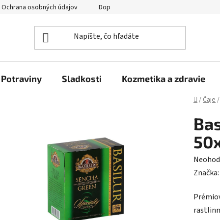
Ochrana osobných údajov
Doprava a platba
Veľkoobchod
Potraviny
Sladkosti
Kozmetika a zdravie
Domov
/
Čaje
/
Bas
50x
Prieme
Neohod
hodnot
Značka
produk
Prémiov
je
rastlin
0,0