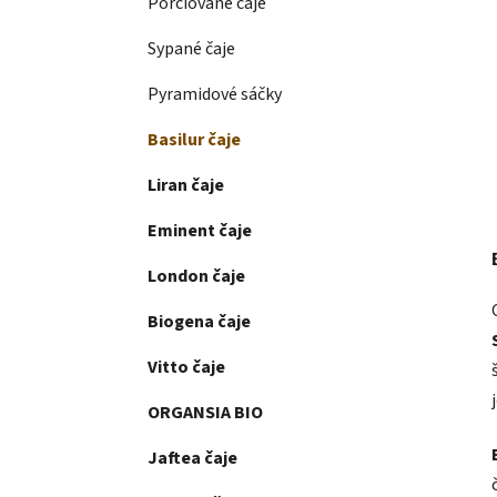
Porciované čaje
Sypané čaje
Pyramidové sáčky
Basilur čaje
Liran čaje
Eminent čaje
London čaje
Biogena čaje
Vitto čaje
ORGANSIA BIO
Jaftea čaje