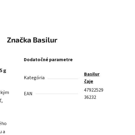
Značka
Basilur
Dodatočné parametre
5 g
Basilur
Kategória
čaje
47922529
nským
EAN
36232
ť,
ného
u a