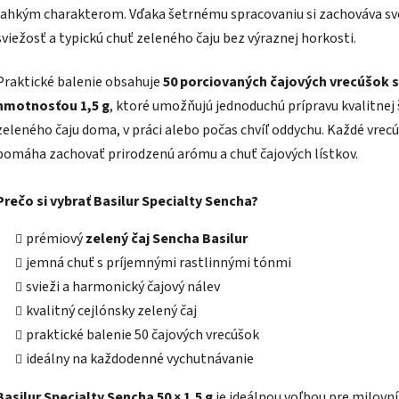
ľahkým charakterom. Vďaka šetrnému spracovaniu si zachováva sv
sviežosť a typickú chuť zeleného čaju bez výraznej horkosti.
Praktické balenie obsahuje
50 porciovaných čajových vrecúšok s
hmotnosťou 1,5 g
, ktoré umožňujú jednoduchú prípravu kvalitnej 
zeleného čaju doma, v práci alebo počas chvíľ oddychu. Každé vrec
pomáha zachovať prirodzenú arómu a chuť čajových lístkov.
Prečo si vybrať Basilur Specialty Sencha?
prémiový
zelený čaj Sencha Basilur
jemná chuť s príjemnými rastlinnými tónmi
svieži a harmonický čajový nálev
kvalitný cejlónsky zelený čaj
praktické balenie 50 čajových vrecúšok
ideálny na každodenné vychutnávanie
Basilur Specialty Sencha 50 × 1,5 g
je ideálnou voľbou pre milovn