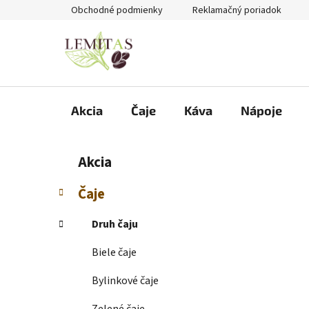
Prejsť
Obchodné podmienky
Reklamačný poriadok
na
obsah
Akcia
Čaje
Káva
Nápoje
B
K
Preskočiť
Akcia
a
kategórie
o
t
č
Čaje
e
n
g
ý
Druh čaju
ó
p
r
Biele čaje
i
a
e
n
Bylinkové čaje
e