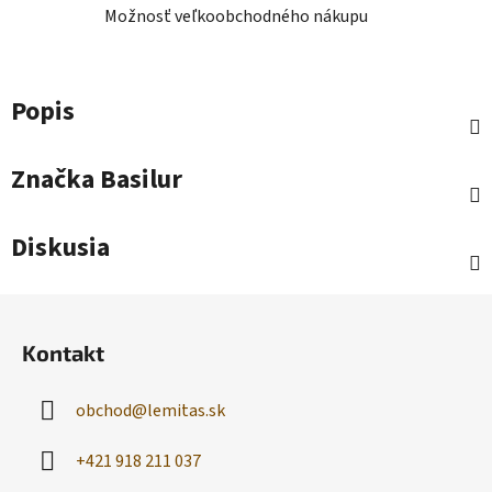
Možnosť veľkoobchodného nákupu
Popis
Značka
Basilur
Diskusia
Z
á
Kontakt
p
ä
obchod
@
lemitas.sk
t
i
+421 918 211 037
e