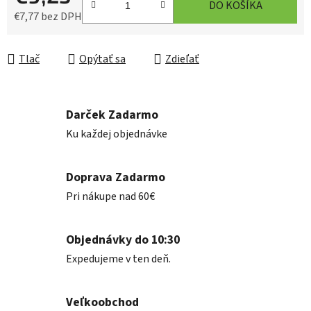
DO KOŠÍKA
€7,77 bez DPH
Jednotková cena:
Tlač
Opýtať sa
Zdieľať
Darček Zadarmo
Ku každej objednávke
Doprava Zadarmo
Pri nákupe nad 60€
Objednávky do 10:30
Expedujeme v ten deň.
Veľkoobchod