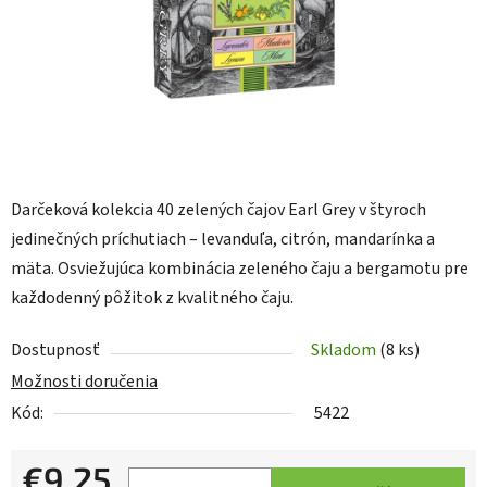
Darčeková kolekcia 40 zelených čajov Earl Grey v štyroch
jedinečných príchutiach – levanduľa, citrón, mandarínka a
mäta. Osviežujúca kombinácia zeleného čaju a bergamotu pre
každodenný pôžitok z kvalitného čaju.
Dostupnosť
Skladom
(8 ks)
Možnosti doručenia
Kód:
5422
€9,25