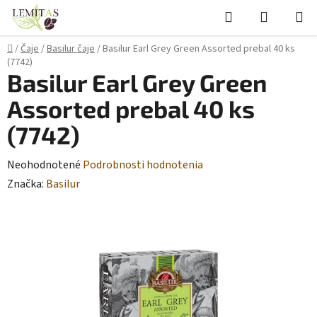
Prejsť
Hľadať
NÁKUP
na
KOŠÍK
obsah
Domov
/
Čaje
/
Basilur čaje
/
Basilur Earl Grey Green Assorted prebal 40 ks
(7742)
Basilur Earl Grey Green
Assorted prebal 40 ks
(7742)
Priemerné
Neohodnotené
Podrobnosti hodnotenia
hodnotenie
Značka:
Basilur
produktu
je
0,0
z
5
hviezdičiek.