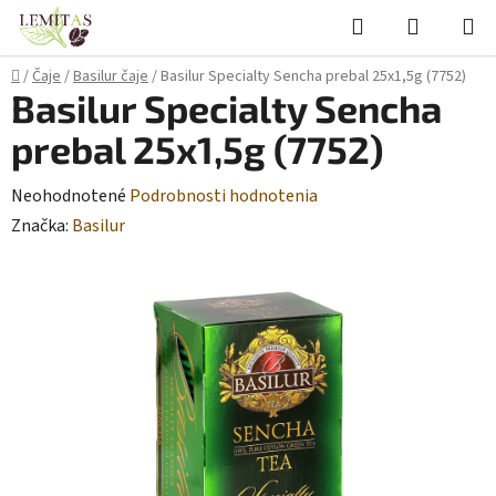
Prejsť
Hľadať
NÁKUP
na
KOŠÍK
obsah
Domov
/
Čaje
/
Basilur čaje
/
Basilur Specialty Sencha prebal 25x1,5g (7752)
Basilur Specialty Sencha
prebal 25x1,5g (7752)
Priemerné
Neohodnotené
Podrobnosti hodnotenia
hodnotenie
Značka:
Basilur
produktu
je
0,0
z
5
hviezdičiek.