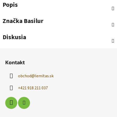
Popis
Značka
Basilur
Diskusia
Z
á
Kontakt
p
ä
obchod
@
lemitas.sk
t
i
+421 918 211 037
e