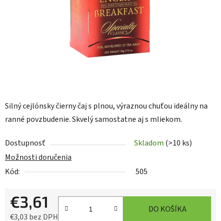
Silný cejlónsky čierny čaj s plnou, výraznou chuťou ideálny na
ranné povzbudenie. Skvelý samostatne aj s mliekom.
Dostupnosť
Skladom
(>10 ks)
Možnosti doručenia
Kód:
505
€3,61
DO KOŠÍKA
€3,03 bez DPH