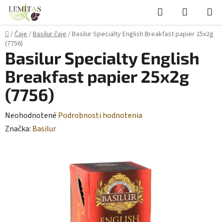
Prejsť
Hľadať
NÁKUP
na
KOŠÍK
obsah
Domov
/
Čaje
/
Basilur čaje
/
Basilur Specialty English Breakfast papier 25x2g
(7756)
Basilur Specialty English
Breakfast papier 25x2g
(7756)
Priemerné
Neohodnotené
Podrobnosti hodnotenia
hodnotenie
Značka:
Basilur
produktu
je
0,0
z
5
hviezdičiek.