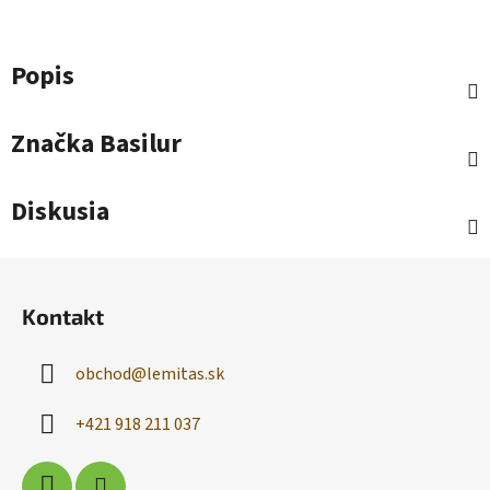
Popis
Značka
Basilur
Diskusia
Z
á
Kontakt
p
ä
obchod
@
lemitas.sk
t
i
+421 918 211 037
e