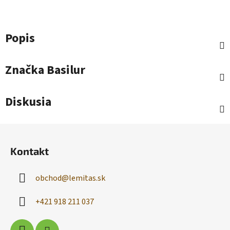
Popis
Značka
Basilur
Diskusia
Z
á
Kontakt
p
ä
obchod
@
lemitas.sk
t
i
+421 918 211 037
e