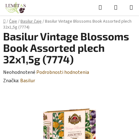
Prejsť
Hľadať
NÁKUP
na
KOŠÍK
obsah
Domov
/
Čaje
/
Basilur čaje
/
Basilur Vintage Blossoms Book Assorted plech
32x1,5g (7774)
Basilur Vintage Blossoms
Book Assorted plech
32x1,5g (7774)
Priemerné
Neohodnotené
Podrobnosti hodnotenia
hodnotenie
Značka:
Basilur
produktu
je
0,0
z
5
hviezdičiek.