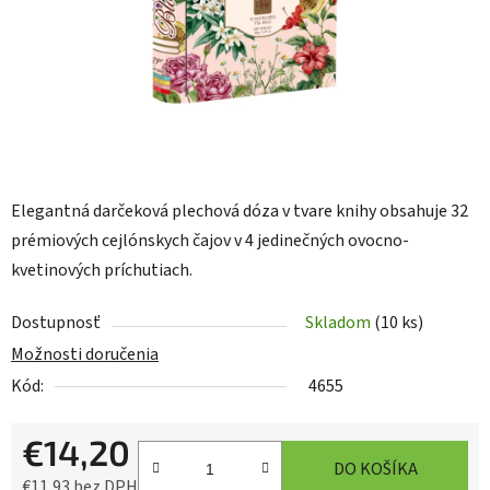
Elegantná darčeková plechová dóza v tvare knihy obsahuje 32
prémiových cejlónskych čajov v 4 jedinečných ovocno-
kvetinových príchutiach.
Dostupnosť
Skladom
(10 ks)
Možnosti doručenia
Kód:
4655
€14,20
DO KOŠÍKA
€11,93 bez DPH