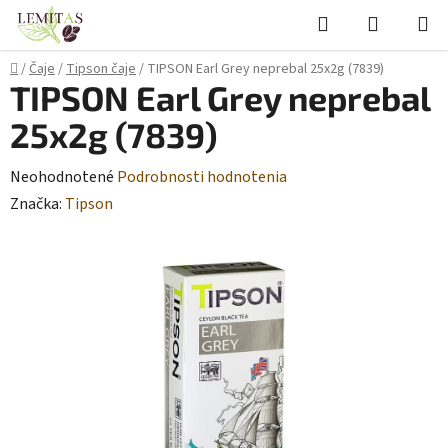
Prejsť
Hľadať
NÁKUP
na
KOŠÍK
obsah
Domov
/
Čaje
/
Tipson čaje
/
TIPSON Earl Grey neprebal 25x2g (7839)
TIPSON Earl Grey neprebal
25x2g (7839)
Priemerné
Neohodnotené
Podrobnosti hodnotenia
hodnotenie
Značka:
Tipson
produktu
je
0,0
z
5
hviezdičiek.