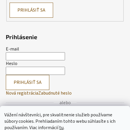
PRIHLÁSIŤ SA
Prihlásenie
E-mail
Heslo
PRIHLÁSIŤ SA
Nová registrácia
Zabudnuté heslo
alebo
Vážení návštevníci, pre skvalitnenie služieb používame
Prihlásiť sa cez Facebook
súbory cookies. Prehliadaním tohto webu súhlasíte s ich
používaním.
Viac informácií
tu
.
Prihlásiť sa cez Google