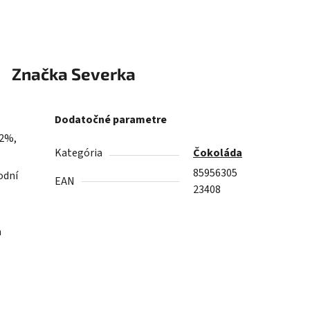
Značka
Severka
Dodatočné parametre
,2%,
Kategória
Čokoláda
85956305
odní
EAN
23408
a