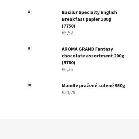
Basilur Specialty English
Breakfast papier 100g
(7758)
€5,52
AROMA GRAND Fantasy
chocolate assortment 200g
(5780)
€6,36
Mandle pražené solené 950g
€24,29
Z
á