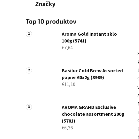
Značky
Top 10 produktov
Aroma Gold Instant sklo
100g (5741)
€7,64
Basilur Cold Brew Assorted
papier 60x2g (3989)
€11,10
AROMA GRAND Exclusive
chocolate assortment 200g
(5781)
€6,36