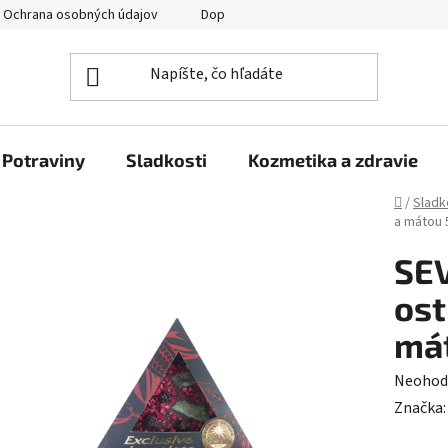
Ochrana osobných údajov
Doprava a platba
Veľkoobchod
Potraviny
Sladkosti
Kozmetika a zdravie
Domov
/
Sladk
a mátou 
SEV
ost
mát
Prieme
Neohod
hodnot
Značka
produk