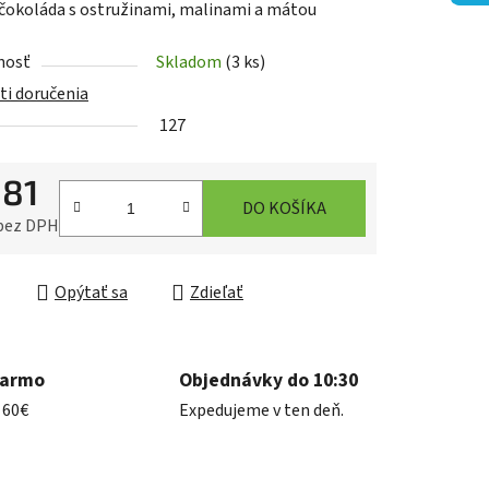
čokoláda s ostružinami, malinami a mátou
nosť
Skladom
(3 ks)
i doručenia
127
iek.
,81
DO KOŠÍKA
 bez DPH
ková cena:
Opýtať sa
Zdieľať
darmo
Objednávky do 10:30
 60€
Expedujeme v ten deň.