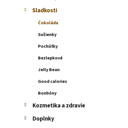
e
l
Sladkosti
Čokoláda
Sušienky
Pochúťky
Bezlepkové
Jelly Bean
Good calories
Bonbóny
Kozmetika a zdravie
Doplnky