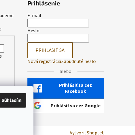
Prihlásenie
 budeme
E-mail
e.
Heslo
PRIHLÁSIŤ SA
s
Nová registrácia
Zabudnuté heslo
alebo
Prihlásiť sa cez
Facebook
Súhlasím
Prihlásiť sa cez Google
Vytvoril Shoptet