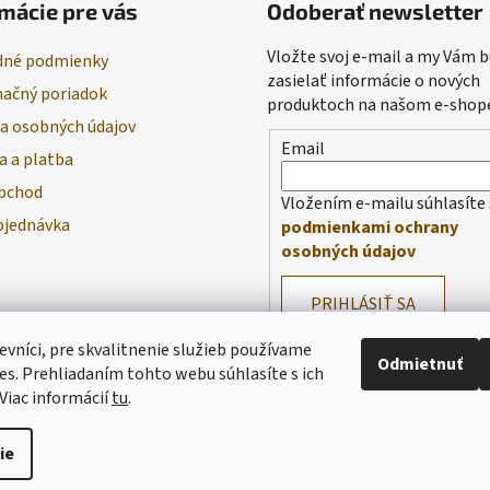
mácie pre vás
Odoberať newsletter
Vložte svoj e-mail a my Vám
né podmienky
zasielať informácie o nových
ačný poriadok
produktoch na našom e-shop
a osobných údajov
Email
a a platba
bchod
Vložením e-mailu súhlasíte 
bjednávka
podmienkami ochrany
osobných údajov
PRIHLÁSIŤ SA
evníci, pre skvalitnenie služieb používame
Odmietnuť
es. Prehliadaním tohto webu súhlasíte s ich
Viac informácií
tu
.
ie
praviť nastavenie cookies