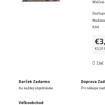
Mléčná 
je
0,0
Dostup
z
Možnost
5
Kód:
hviezdič
€3
€3,10
Jednot
Tlač
Darček Zadarmo
Doprava Za
Ku každej objednávke
Pri nákupe nad
Veľkoobchod