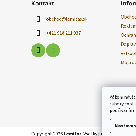
Kontakt
Infor
p
ä
Obchod
obchod
@
lemitas.sk
t
Reklam
i
+421 918 211 037
Ochran
e
Doprav
Veľkoo
Moja o
Vážení návšt
súbory cooki
používaním.
Nastaven
Copyright 2026
Lemitas
. Všetky práva vyhradené.
U