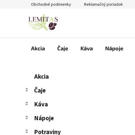
Prejsť
Obchodné podmienky
Reklamačný poriadok
na
obsah
Akcia
Čaje
Káva
Nápoje
B
K
Preskočiť
Akcia
a
kategórie
o
t
č
Čaje
e
n
g
Káva
ý
ó
p
r
Nápoje
i
a
e
n
Potraviny