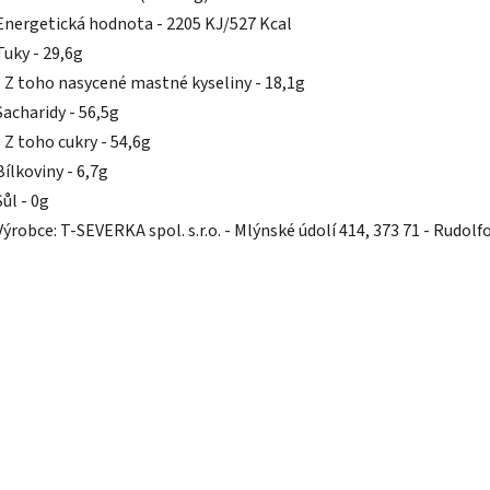
Energetická hodnota - 2205 KJ/527 Kcal
Tuky - 29,6g
- Z toho nasycené mastné kyseliny - 18,1g
Sacharidy - 56,5g
- Z toho cukry - 54,6g
Bílkoviny - 6,7g
Sůl - 0g
Výrobce: T-SEVERKA spol. s.r.o. - Mlýnské údolí 414, 373 71 - Rudolf