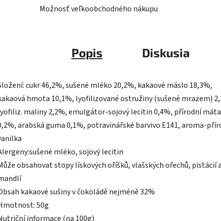
Možnosť veľkoobchodného nákupu
Popis
Diskusia
Složení: cukr 46,2%, sušené mléko 20,2%, kakaové máslo 18,3%,
kakaová hmota 10,1%, lyofilizované ostružiny (sušené mrazem) 2
lyofiliz. maliny 2,2%, emulgátor-sojový lecitin 0,4%, přírodní máta
0,2%, arabská guma 0,1%, potravinářské barvivo E141, aroma-přír
vanilka
Alergeny:sušené mléko, sojový lecitin
Může obsahovat stopy lískových oříšků, vlašských ořechů, pistácií 
mandlí
Obsah kakaové sušiny v čokoládě nejméně 32%
Hmotnost: 50g
Nutriční informace (na 100g)