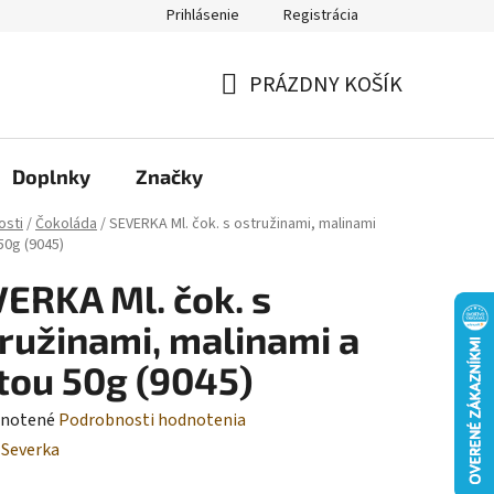
Prihlásenie
Registrácia
Moja objednávka
PRÁZDNY KOŠÍK
NÁKUPNÝ
KOŠÍK
Doplnky
Značky
osti
/
Čokoláda
/
SEVERKA Ml. čok. s ostružinami, malinami
50g (9045)
ERKA Ml. čok. s
ružinami, malinami a
ou 50g (9045)
rné
notené
Podrobnosti hodnotenia
enie
:
Severka
tu