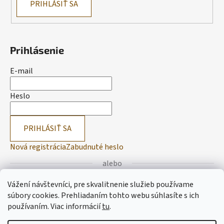
PRIHLÁSIŤ SA
Prihlásenie
E-mail
Heslo
PRIHLÁSIŤ SA
Nová registrácia
Zabudnuté heslo
alebo
Vážení návštevníci, pre skvalitnenie služieb používame
Prihlásiť sa cez Facebook
súbory cookies. Prehliadaním tohto webu súhlasíte s ich
používaním.
Viac informácií
tu
.
Prihlásiť sa cez Google