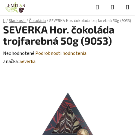
Prejsť
Hľadať
NÁKUP
na
KOŠÍK
obsah
Domov
/
Sladkosti
/
Čokoláda
/
SEVERKA Hor. čokoláda trojfarebná 50g (9053)
SEVERKA Hor. čokoláda
trojfarebná 50g (9053)
Priemerné
Neohodnotené
Podrobnosti hodnotenia
hodnotenie
Značka:
Severka
produktu
je
0,0
z
5
hviezdičiek.