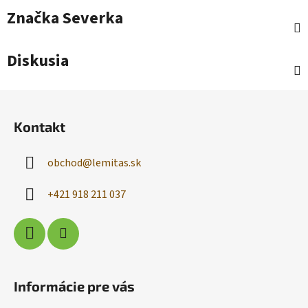
Značka
Severka
Diskusia
Z
á
Kontakt
p
ä
obchod
@
lemitas.sk
t
i
+421 918 211 037
e
Informácie pre vás