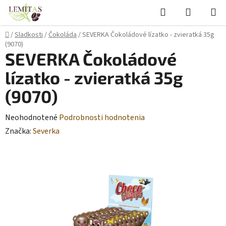
Prejsť
Hľadať
NÁKUP
na
KOŠÍK
obsah
Domov
/
Sladkosti
/
Čokoláda
/
SEVERKA Čokoládové lízatko - zvieratká 35g
(9070)
SEVERKA Čokoládové
lízatko - zvieratká 35g
(9070)
Priemerné
Neohodnotené
Podrobnosti hodnotenia
hodnotenie
Značka:
Severka
produktu
je
0,0
z
5
hviezdičiek.