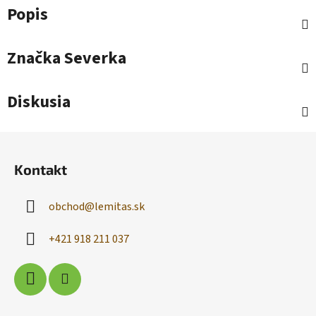
Popis
Značka
Severka
Diskusia
Z
á
Kontakt
p
ä
obchod
@
lemitas.sk
t
i
+421 918 211 037
e