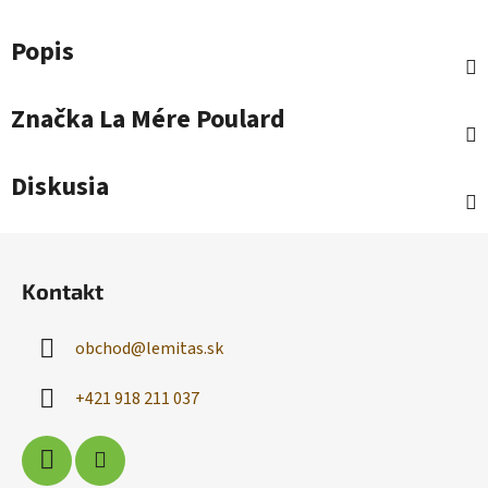
Popis
Značka
La Mére Poulard
Diskusia
Z
á
Kontakt
p
ä
obchod
@
lemitas.sk
t
i
+421 918 211 037
e