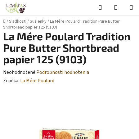
Prejsť
Hľadať
NÁKUP
na
KOŠÍK
obsah
Domov
/
Sladkosti
/
Sušienky
/
La Mére Poulard Tradition Pure Butter
Shortbread papier 125 (9103)
La Mére Poulard Tradition
Pure Butter Shortbread
papier 125 (9103)
Priemerné
Neohodnotené
Podrobnosti hodnotenia
hodnotenie
Značka:
La Mére Poulard
produktu
je
0,0
z
5
hviezdičiek.