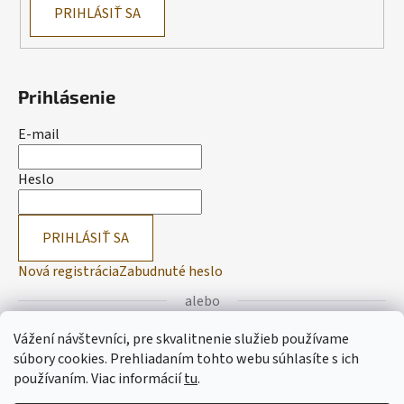
PRIHLÁSIŤ SA
Prihlásenie
E-mail
Heslo
PRIHLÁSIŤ SA
Nová registrácia
Zabudnuté heslo
alebo
Vážení návštevníci, pre skvalitnenie služieb používame
Prihlásiť sa cez Facebook
súbory cookies. Prehliadaním tohto webu súhlasíte s ich
používaním.
Viac informácií
tu
.
Prihlásiť sa cez Google