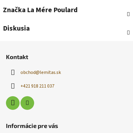
Značka
La Mére Poulard
Diskusia
Z
á
Kontakt
p
ä
obchod
@
lemitas.sk
t
i
+421 918 211 037
e
Informácie pre vás