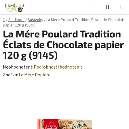
Prejsť
Hľadať
NÁKUP
na
KOŠÍK
obsah
Domov
/
Sladkosti
/
Sušienky
/
La Mére Poulard Tradition Éclats de Chocolate
papier 120 g (9145)
La Mére Poulard Tradition
Éclats de Chocolate papier
120 g (9145)
Priemerné
Neohodnotené
Podrobnosti hodnotenia
hodnotenie
Značka:
La Mére Poulard
produktu
je
0,0
z
5
hviezdičiek.