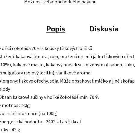
Možnosť veľkoobchodného nákupu
Popis
Diskusia
Hořká čokoláda 70% s kousky lískových oříšků
Složení: kakaová hmota, cukr, pražená drcená jádra lískových ořec
(10%), kakaové máslo, kakaový prášek se sníženým obsahem tuku,
emulgátory (sójový lecitin), vanilkové aroma.
Alergeny: lískové ořechy, sója. Může obsahovat mléko a jiné skořá
plody.
Obsah kakaové sušiny v hořké čokoládě min. 70 %
Hmotnost: 80g
Nutriční informace (na 100g)
Energetická hodnota - 2402 kJ / 579 kcal
Tuky - 43 g