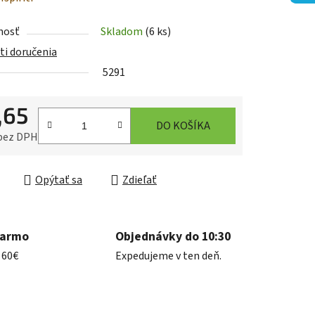
tu
nosť
Skladom
(6 ks)
i doručenia
5291
,65
iek.
DO KOŠÍKA
 bez DPH
ková cena:
Opýtať sa
Zdieľať
darmo
Objednávky do 10:30
 60€
Expedujeme v ten deň.