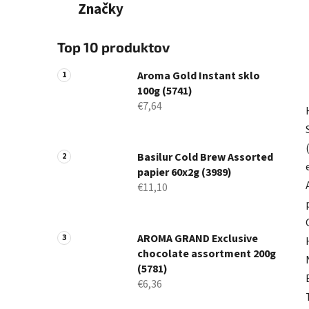
Značky
Top 10 produktov
Aroma Gold Instant sklo
100g (5741)
€7,64
Basilur Cold Brew Assorted
papier 60x2g (3989)
€11,10
AROMA GRAND Exclusive
chocolate assortment 200g
(5781)
€6,36