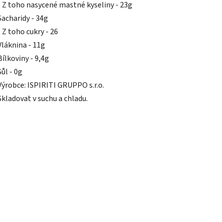
- Z toho nasycené mastné kyseliny - 23g
Sacharidy - 34g
- Z toho cukry - 26
Vláknina - 11g
Bílkoviny - 9,4g
Sůl - 0g
Výrobce: ISPIRITI GRUPPO s.r.o.
Skladovat v suchu a chladu.