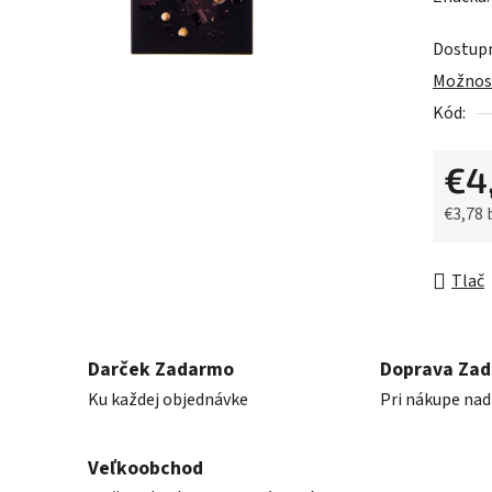
produk
Dostup
je
Možnost
0,0
Kód:
z
5
€4
hviezdič
€3,78
Jednot
Tlač
Darček Zadarmo
Doprava Za
Ku každej objednávke
Pri nákupe nad
Veľkoobchod