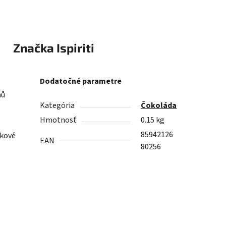
Značka
Ispiriti
Dodatočné parametre
hů
Kategória
Čokoláda
Hmotnosť
0.15 kg
85942126
pkové
EAN
80256