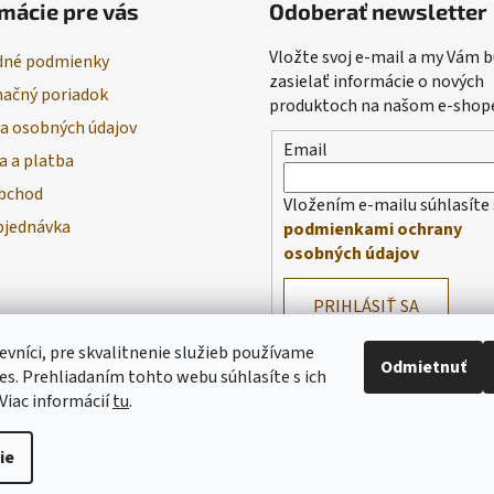
mácie pre vás
Odoberať newsletter
Vložte svoj e-mail a my Vám
né podmienky
zasielať informácie o nových
ačný poriadok
produktoch na našom e-shop
a osobných údajov
Email
a a platba
bchod
Vložením e-mailu súhlasíte 
bjednávka
podmienkami ochrany
osobných údajov
PRIHLÁSIŤ SA
evníci, pre skvalitnenie služieb používame
Odmietnuť
es. Prehliadaním tohto webu súhlasíte s ich
Viac informácií
tu
.
ie
praviť nastavenie cookies