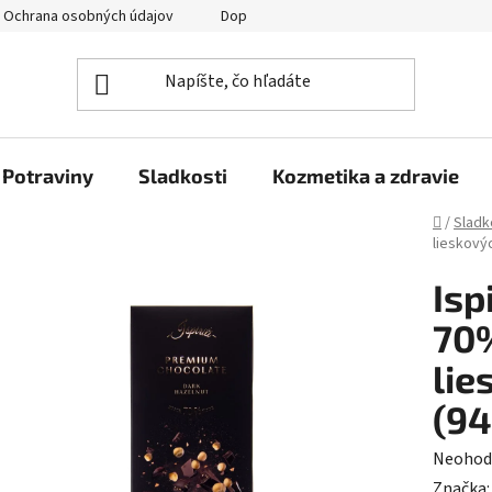
Ochrana osobných údajov
Doprava a platba
Veľkoobchod
Potraviny
Sladkosti
Kozmetika a zdravie
Domov
/
Sladk
lieskový
Isp
70
lie
(94
Prieme
Neohod
hodnot
Značka