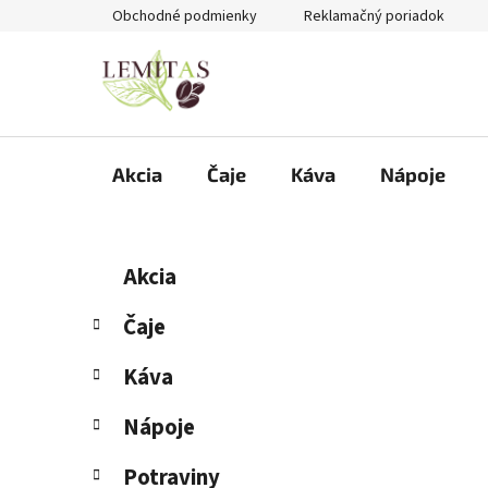
Prejsť
Obchodné podmienky
Reklamačný poriadok
na
obsah
Akcia
Čaje
Káva
Nápoje
B
K
Preskočiť
Akcia
a
kategórie
o
t
č
Čaje
e
n
g
Káva
ý
ó
p
r
Nápoje
i
a
e
n
Potraviny