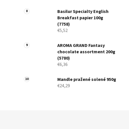
Basilur Specialty English
Breakfast papier 100g
(7758)
€5,52
AROMA GRAND Fantasy
chocolate assortment 200g
(5780)
€6,36
Mandle pražené solené 950g
€24,29
Z
á