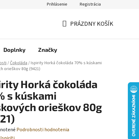
Prihlásenie
Registrácia
Moja objednávka
PRÁZDNY KOŠÍK
NÁKUPNÝ
KOŠÍK
Doplnky
Značky
osti
/
Čokoláda
/
Ispirity Horká čokoláda 70% s kúskami
ch orieškov 80g (9421)
irity Horká čokoláda
% s kúskami
skových orieškov 80g
21)
rné
notené
Podrobnosti hodnotenia
enie
:
Ispiriti