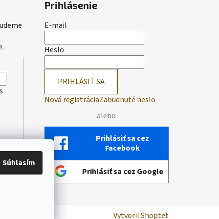
Prihlásenie
 budeme
E-mail
e.
Heslo
PRIHLÁSIŤ SA
s
Nová registrácia
Zabudnuté heslo
alebo
Prihlásiť sa cez
Facebook
Súhlasím
Prihlásiť sa cez Google
Vytvoril Shoptet