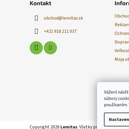
Kontakt
Infor
p
ä
Obchod
obchod
@
lemitas.sk
t
Reklam
i
+421 918 211 037
Ochran
e
Doprav
Veľkoo
Moja o
Vážení návšt
súbory cooki
používaním.
Nastaven
Copyright 2026
Lemitas
. Všetky práva vyhradené.
U