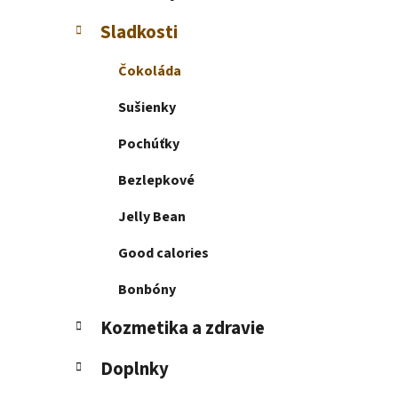
e
l
Sladkosti
Čokoláda
Sušienky
Pochúťky
Bezlepkové
Jelly Bean
Good calories
Bonbóny
Kozmetika a zdravie
Doplnky