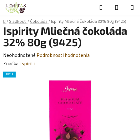
Prejsť
Hľadať
NÁKUP
na
KOŠÍK
obsah
Domov
/
Sladkosti
/
Čokoláda
/
Ispirity Mliečná čokoláda 32% 80g (9425)
Ispirity Mliečná čokoláda
32% 80g (9425)
Priemerné
Neohodnotené
Podrobnosti hodnotenia
hodnotenie
Značka:
Ispiriti
produktu
AKCIA
je
0,0
z
5
hviezdičiek.