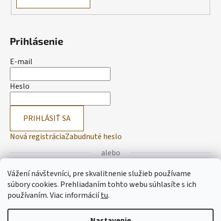
Prihlásenie
E-mail
Heslo
PRIHLÁSIŤ SA
Nová registrácia
Zabudnuté heslo
alebo
Vážení návštevníci, pre skvalitnenie služieb používame
Prihlásiť sa cez Facebook
súbory cookies. Prehliadaním tohto webu súhlasíte s ich
používaním.
Viac informácií
tu
.
Prihlásiť sa cez Google
Nastavenie