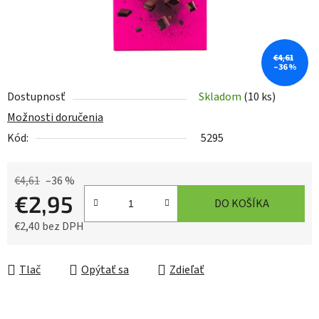
€4,61
–36 %
Dostupnosť
Skladom
(10 ks)
Možnosti doručenia
Kód:
5295
€4,61
–36 %
€2,95
DO KOŠÍKA
€2,40 bez DPH
Jednotková cena:
Tlač
Opýtať sa
Zdieľať