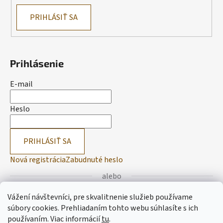
PRIHLÁSIŤ SA
Prihlásenie
E-mail
Heslo
PRIHLÁSIŤ SA
Nová registrácia
Zabudnuté heslo
alebo
Vážení návštevníci, pre skvalitnenie služieb používame
Prihlásiť sa cez Facebook
súbory cookies. Prehliadaním tohto webu súhlasíte s ich
používaním.
Viac informácií
tu
.
Prihlásiť sa cez Google