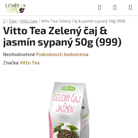
Prejsť
Hľadať
NÁKUP
na
KOŠÍK
obsah
Domov
/
Čaje
/
Vitto čaje
/
Vitto Tea Zelený čaj & jasmín sypaný 50g (999)
Vitto Tea Zelený čaj &
jasmín sypaný 50g (999)
Priemerné
Neohodnotené
Podrobnosti hodnotenia
hodnotenie
Značka:
Vitto Tea
produktu
je
0,0
z
5
hviezdičiek.