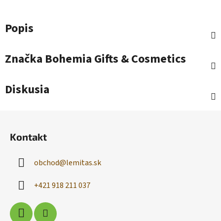
Popis
Značka
Bohemia Gifts & Cosmetics
Diskusia
Z
á
Kontakt
p
ä
obchod
@
lemitas.sk
t
i
+421 918 211 037
e