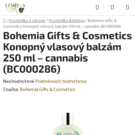
Prejsť
Hľadať
NÁKUP
na
KOŠÍK
obsah
Domov
/
Kozmetika a zdravie
/
Kozmetika Bohemia
/
Bohemia Gifts &
Cosmetics Konopný vlasový balzám 250 ml – cannabis (BC000286)
Bohemia Gifts & Cosmetics
Konopný vlasový balzám
250 ml – cannabis
(BC000286)
Priemerné
Neohodnotené
Podrobnosti hodnotenia
hodnotenie
Značka:
Bohemia Gifts & Cosmetics
produktu
je
0,0
z
5