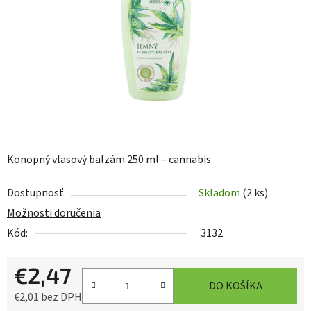
hviezdičiek.
Konopný vlasový balzám 250 ml – cannabis
Dostupnosť
Skladom
(2 ks)
Možnosti doručenia
Kód:
3132
€2,47
DO KOŠÍKA
€2,01 bez DPH