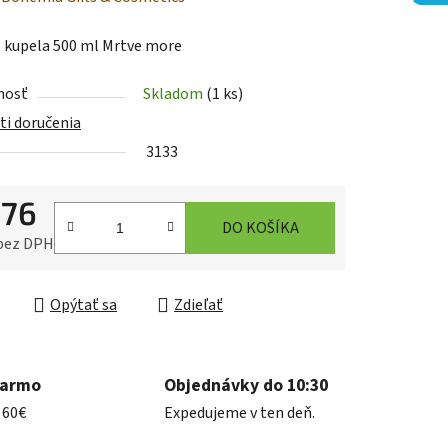
tu
 kupela 500 ml Mrtve more
nosť
Skladom
(1 ks)
i doručenia
3133
iek.
,76
DO KOŠÍKA
 bez DPH
ková cena:
Opýtať sa
Zdieľať
darmo
Objednávky do 10:30
 60€
Expedujeme v ten deň.