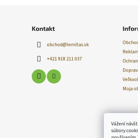
Z
á
Kontakt
Infor
p
ä
Obchod
obchod
@
lemitas.sk
t
Reklam
i
+421 918 211 037
Ochran
e
Doprav
Veľkoo
Moja o
Vážení návšt
súbory cooki
používaním.