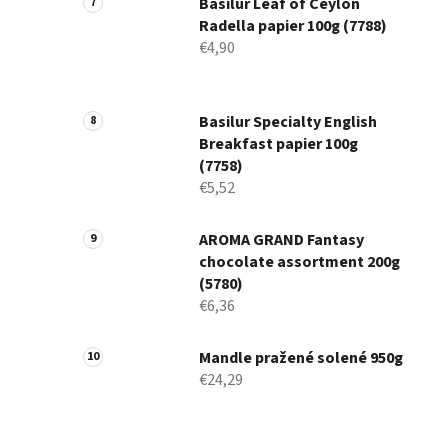
Basilur Leaf of Ceylon
Radella papier 100g (7788)
€4,90
Basilur Specialty English
Breakfast papier 100g
(7758)
€5,52
AROMA GRAND Fantasy
chocolate assortment 200g
(5780)
€6,36
Mandle pražené solené 950g
€24,29