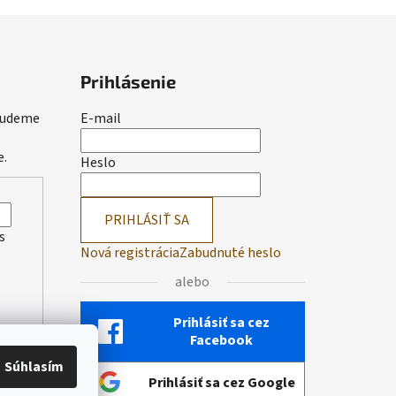
Prihlásenie
 budeme
E-mail
e.
Heslo
PRIHLÁSIŤ SA
s
Nová registrácia
Zabudnuté heslo
alebo
Prihlásiť sa cez
Facebook
Súhlasím
Prihlásiť sa cez Google