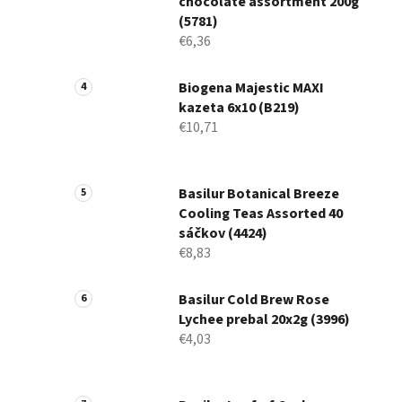
chocolate assortment 200g
(5781)
€6,36
Biogena Majestic MAXI
kazeta 6x10 (B219)
€10,71
Basilur Botanical Breeze
Cooling Teas Assorted 40
sáčkov (4424)
€8,83
Basilur Cold Brew Rose
Lychee prebal 20x2g (3996)
€4,03