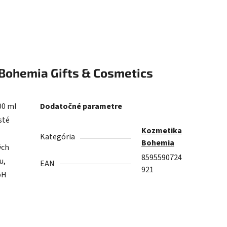
Bohemia Gifts & Cosmetics
00 ml
Dodatočné parametre
sté
Kozmetika
Kategória
Bohemia
ých
8595590724
u,
EAN
921
pH