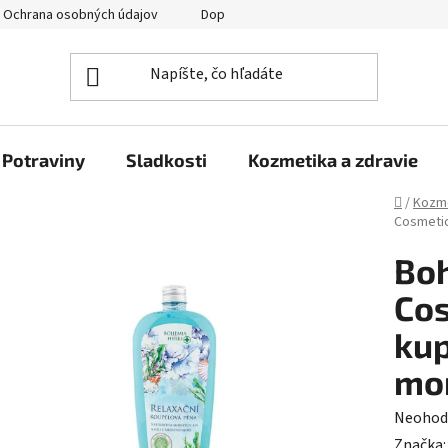
Ochrana osobných údajov
Doprava a platba
Veľkoobchod
Potraviny
Sladkosti
Kozmetika a zdravie
Domov
/
Kozme
Cosmetic
Boh
Cos
kup
mo
Prieme
Neohod
hodnot
Značka