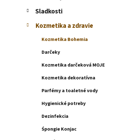
e
l
Sladkosti
Kozmetika a zdravie
Kozmetika Bohemia
Darčeky
Kozmetika darčeková MOJE
Kozmetika dekoratívna
Parfémy a toaletné vody
Hygienické potreby
Dezinfekcia
Śpongie Konjac