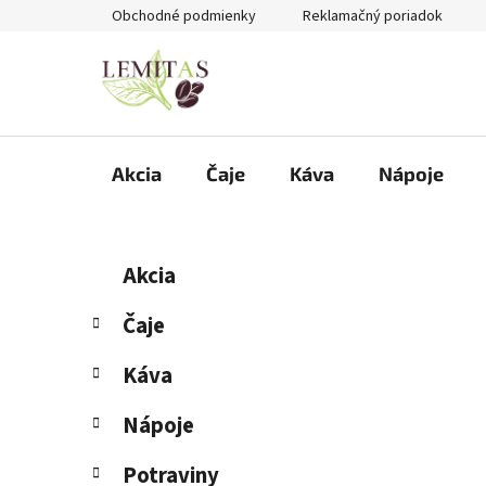
Prejsť
Obchodné podmienky
Reklamačný poriadok
na
obsah
Akcia
Čaje
Káva
Nápoje
B
K
Preskočiť
Akcia
a
kategórie
o
t
č
Čaje
e
n
g
Káva
ý
ó
p
r
Nápoje
i
a
e
n
Potraviny