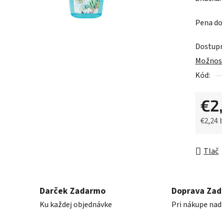
produk
Pena do
je
0,0
Dostup
z
Možnost
5
Kód:
hviezdič
€2
€2,24
Jednot
Tlač
Darček Zadarmo
Doprava Za
Ku každej objednávke
Pri nákupe nad