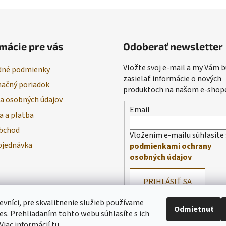
mácie pre vás
Odoberať newsletter
Vložte svoj e-mail a my Vám
né podmienky
zasielať informácie o nových
ačný poriadok
produktoch na našom e-shop
a osobných údajov
Email
a a platba
bchod
Vložením e-mailu súhlasíte 
bjednávka
podmienkami ochrany
osobných údajov
PRIHLÁSIŤ SA
evníci, pre skvalitnenie služieb používame
Odmietnuť
es. Prehliadaním tohto webu súhlasíte s ich
Viac informácií
tu
.