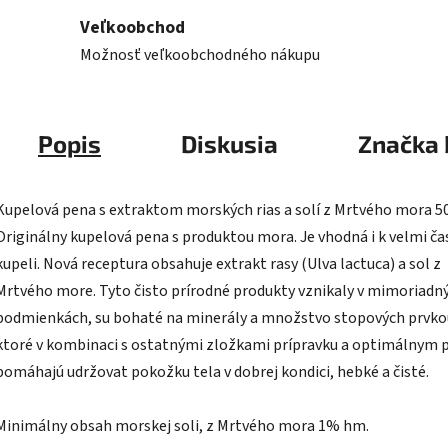
Veľkoobchod
Možnosť veľkoobchodného nákupu
Popis
Diskusia
Značka
Kupelová pena s extraktom morských rias a solí z Mrtvého mora 5
Originálny kupelová pena s produktou mora. Je vhodná i k velmi ča
kupeli. Nová receptura obsahuje extrakt rasy (Ulva lactuca) a sol z
Mrtvého more. Tyto čisto prírodné produkty vznikaly v mimoriadn
podmienkách, su bohaté na minerály a množstvo stopových prvko
ktoré v kombinaci s ostatnými zložkami prípravku a optimálnym 
pomáhajú udržovat pokožku tela v dobrej kondici, hebké a čisté.
Minimálny obsah morskej soli, z Mrtvého mora 1% hm.