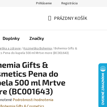
Prihlásenie
Registrácia
Moja objednávka
PRÁZDNY KOŠÍK
NÁKUPNÝ
KOŠÍK
Doplnky
Značky
tika a zdravie
/
Kozmetika Bohemia
/
Bohemia Gifts &
s Pena do kupela 500 ml Mrtve more (BC001643)
emia Gifts &
metics Pena do
ela 500 ml Mrtve
re (BC001643)
rné
notené
Podrobnosti hodnotenia
enie
:
Bohemia Gifts & Cosmetics