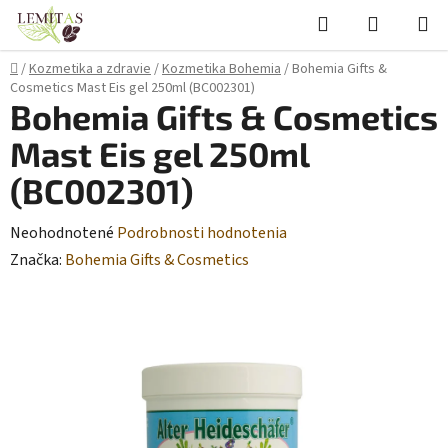
Prejsť
Hľadať
NÁKUP
na
KOŠÍK
obsah
Domov
/
Kozmetika a zdravie
/
Kozmetika Bohemia
/
Bohemia Gifts &
Cosmetics Mast Eis gel 250ml (BC002301)
Bohemia Gifts & Cosmetics
Mast Eis gel 250ml
(BC002301)
Priemerné
Neohodnotené
Podrobnosti hodnotenia
hodnotenie
Značka:
Bohemia Gifts & Cosmetics
produktu
je
0,0
z
5
hviezdičiek.