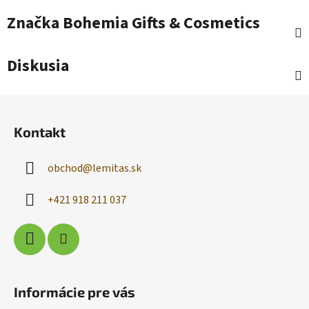
Značka
Bohemia Gifts & Cosmetics
Diskusia
Z
á
Kontakt
p
ä
obchod
@
lemitas.sk
t
i
+421 918 211 037
e
Informácie pre vás