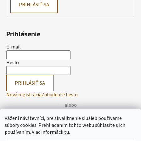
PRIHLÁSIŤ SA
Prihlásenie
E-mail
Heslo
PRIHLÁSIŤ SA
Nová registrácia
Zabudnuté heslo
alebo
Vážení návštevníci, pre skvalitnenie služieb používame
Prihlásiť sa cez Facebook
súbory cookies. Prehliadaním tohto webu súhlasíte s ich
používaním.
Viac informácií
tu
.
Prihlásiť sa cez Google