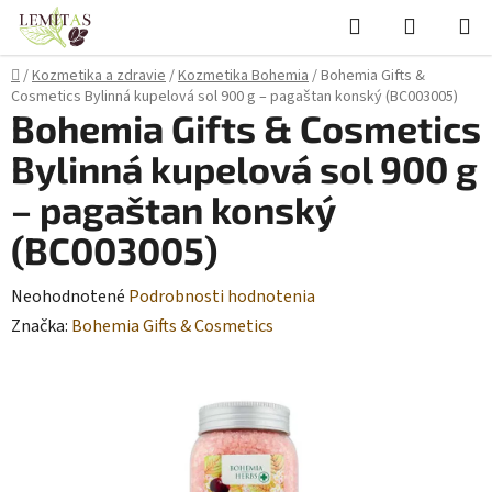
Prejsť
Hľadať
NÁKUP
na
KOŠÍK
obsah
Domov
/
Kozmetika a zdravie
/
Kozmetika Bohemia
/
Bohemia Gifts &
Cosmetics Bylinná kupelová sol 900 g – pagaštan konský (BC003005)
Bohemia Gifts & Cosmetics
Bylinná kupelová sol 900 g
– pagaštan konský
(BC003005)
Priemerné
Neohodnotené
Podrobnosti hodnotenia
hodnotenie
Značka:
Bohemia Gifts & Cosmetics
produktu
je
0,0
z
5