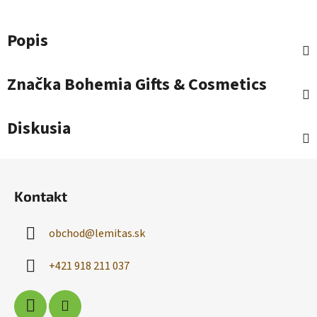
Popis
Značka
Bohemia Gifts & Cosmetics
Diskusia
Z
á
Kontakt
p
ä
obchod
@
lemitas.sk
t
i
+421 918 211 037
e