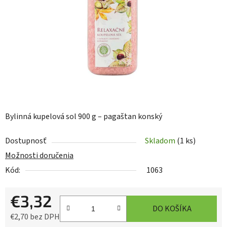
hviezdičiek.
Bylinná kupelová sol 900 g – pagaštan konský
Dostupnosť
Skladom
(1 ks)
Možnosti doručenia
Kód:
1063
€3,32
DO KOŠÍKA
€2,70 bez DPH