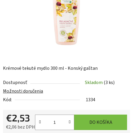
hviezdičiek.
Krémové tekuté mydlo 300 ml - Konský gaštan
Dostupnosť
Skladom
(3 ks)
Možnosti doručenia
Kód:
1334
€2,53
DO KOŠÍKA
€2,06 bez DPH