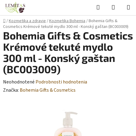
Prejsť
Hľadať
NÁKUP
na
KOŠÍK
obsah
Domov
/
Kozmetika a zdravie
/
Kozmetika Bohemia
/
Bohemia Gifts &
Cosmetics Krémové tekuté mydlo 300 ml - Konský gaštan (BC003009)
Bohemia Gifts & Cosmetics
Krémové tekuté mydlo
300 ml - Konský gaštan
(BC003009)
Priemerné
Neohodnotené
Podrobnosti hodnotenia
hodnotenie
Značka:
Bohemia Gifts & Cosmetics
produktu
je
0,0
z
5