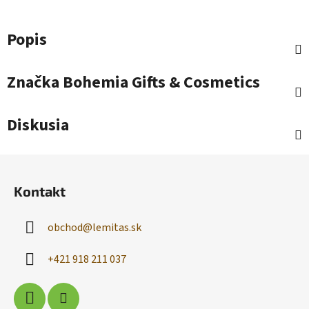
Popis
Značka
Bohemia Gifts & Cosmetics
Diskusia
Z
á
Kontakt
p
ä
obchod
@
lemitas.sk
t
i
+421 918 211 037
e