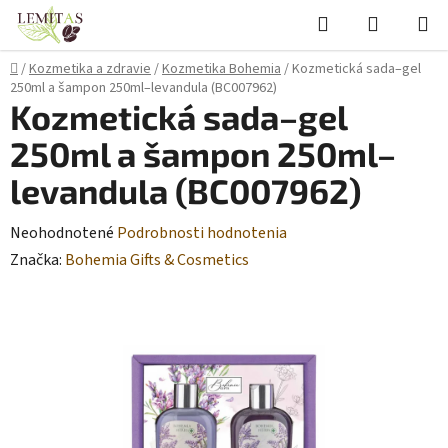
Prejsť
Hľadať
NÁKUP
na
KOŠÍK
obsah
Domov
/
Kozmetika a zdravie
/
Kozmetika Bohemia
/
Kozmetická sada–gel
250ml a šampon 250ml–levandula (BC007962)
Kozmetická sada–gel
250ml a šampon 250ml–
levandula (BC007962)
Priemerné
Neohodnotené
Podrobnosti hodnotenia
hodnotenie
Značka:
Bohemia Gifts & Cosmetics
produktu
je
0,0
z
5
hviezdičiek.