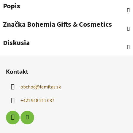
Popis
Značka
Bohemia Gifts & Cosmetics
Diskusia
Z
á
Kontakt
p
ä
obchod
@
lemitas.sk
t
i
+421 918 211 037
e