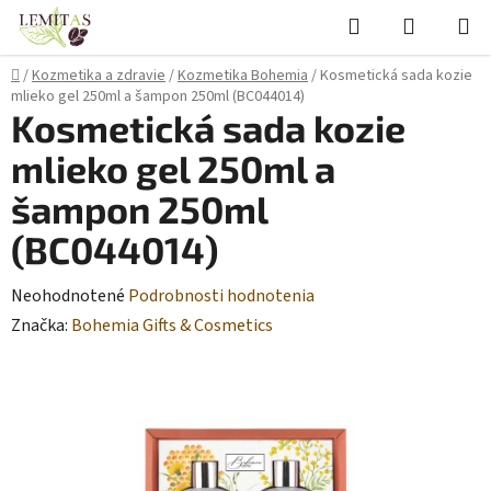
Prejsť
Hľadať
NÁKUP
na
KOŠÍK
obsah
Domov
/
Kozmetika a zdravie
/
Kozmetika Bohemia
/
Kosmetická sada kozie
mlieko gel 250ml a šampon 250ml (BC044014)
Kosmetická sada kozie
mlieko gel 250ml a
šampon 250ml
(BC044014)
Priemerné
Neohodnotené
Podrobnosti hodnotenia
hodnotenie
Značka:
Bohemia Gifts & Cosmetics
produktu
je
0,0
z
5