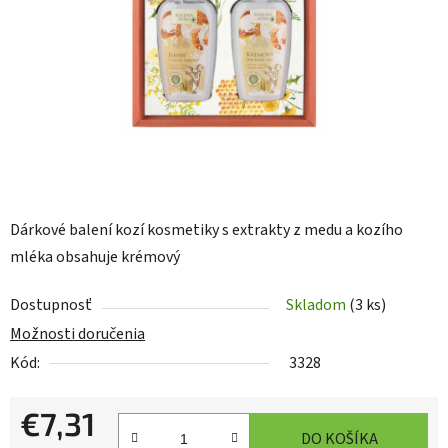
hviezdičiek.
Dárkové balení kozí kosmetiky s extrakty z medu a kozího
mléka obsahuje krémový
Dostupnosť
Skladom
(3 ks)
Možnosti doručenia
Kód:
3328
€7,31
DO KOŠÍKA