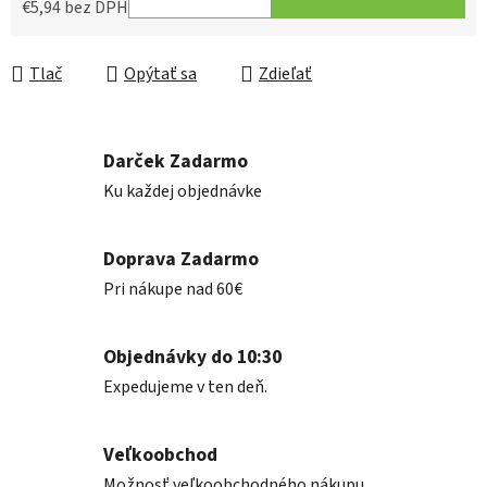
€5,94 bez DPH
Jednotková cena:
Tlač
Opýtať sa
Zdieľať
Darček Zadarmo
Ku každej objednávke
Doprava Zadarmo
Pri nákupe nad 60€
Objednávky do 10:30
Expedujeme v ten deň.
Veľkoobchod
Možnosť veľkoobchodného nákupu