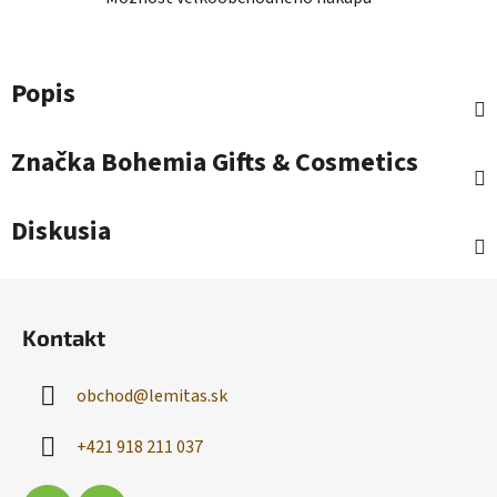
Popis
Značka
Bohemia Gifts & Cosmetics
Diskusia
Z
á
Kontakt
p
ä
obchod
@
lemitas.sk
t
i
+421 918 211 037
e