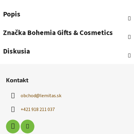
Popis
Značka
Bohemia Gifts & Cosmetics
Diskusia
Z
á
Kontakt
p
ä
obchod
@
lemitas.sk
t
i
+421 918 211 037
e