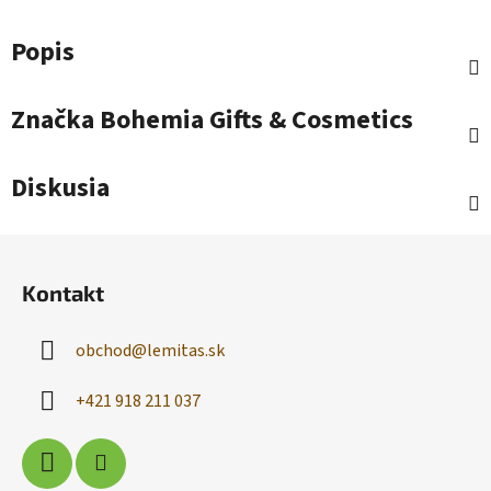
Popis
Značka
Bohemia Gifts & Cosmetics
Diskusia
Z
á
Kontakt
p
ä
obchod
@
lemitas.sk
t
i
+421 918 211 037
e