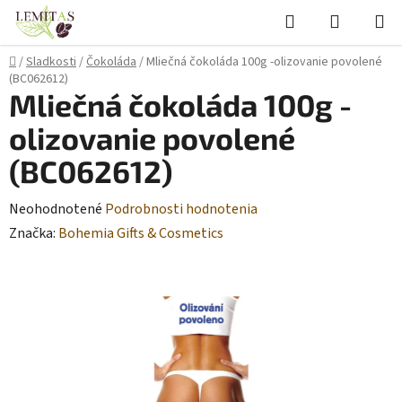
Prejsť
Hľadať
NÁKUP
na
KOŠÍK
obsah
Domov
/
Sladkosti
/
Čokoláda
/
Mliečná čokoláda 100g -olizovanie povolené
(BC062612)
Mliečná čokoláda 100g -
olizovanie povolené
(BC062612)
Priemerné
Neohodnotené
Podrobnosti hodnotenia
hodnotenie
Značka:
Bohemia Gifts & Cosmetics
produktu
je
0,0
z
5
hviezdičiek.