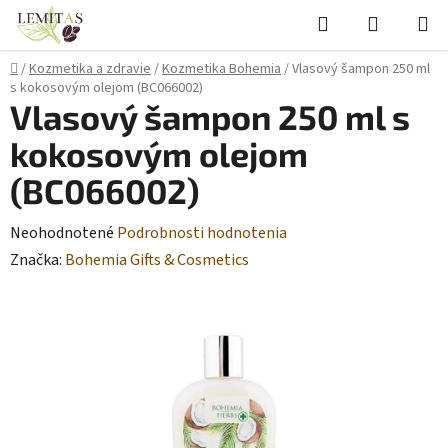
Prejsť
Hľadať
NÁKUP
na
KOŠÍK
obsah
Domov
/
Kozmetika a zdravie
/
Kozmetika Bohemia
/
Vlasový šampon 250 ml
s kokosovým olejom (BC066002)
Vlasový šampon 250 ml s
kokosovým olejom
(BC066002)
Priemerné
Neohodnotené
Podrobnosti hodnotenia
hodnotenie
Značka:
Bohemia Gifts & Cosmetics
produktu
je
0,0
z
5
hviezdičiek.