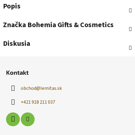
Popis
Značka
Bohemia Gifts & Cosmetics
Diskusia
Z
á
Kontakt
p
ä
obchod
@
lemitas.sk
t
i
+421 918 211 037
e