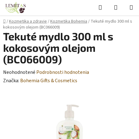
Prejsť
Hľadať
NÁKUP
na
KOŠÍK
obsah
Domov
/
Kozmetika a zdravie
/
Kozmetika Bohemia
/
Tekuté mydlo 300 ml s
kokosovým olejom (BC066009)
Tekuté mydlo 300 ml s
kokosovým olejom
(BC066009)
Priemerné
Neohodnotené
Podrobnosti hodnotenia
hodnotenie
Značka:
Bohemia Gifts & Cosmetics
produktu
je
0,0
z
5
hviezdičiek.