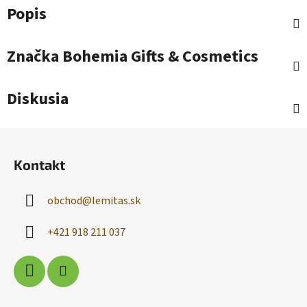
Popis
Značka
Bohemia Gifts & Cosmetics
Diskusia
Z
á
Kontakt
p
ä
obchod
@
lemitas.sk
t
i
+421 918 211 037
e