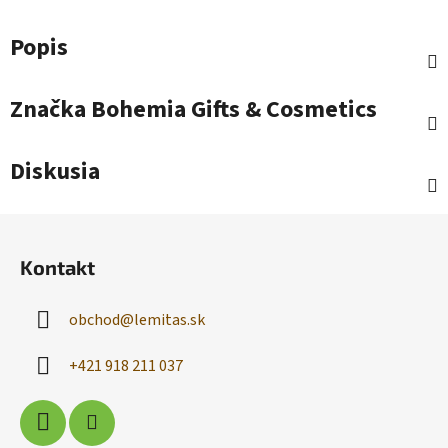
Popis
Značka
Bohemia Gifts & Cosmetics
Diskusia
Z
á
Kontakt
p
ä
obchod
@
lemitas.sk
t
i
+421 918 211 037
e