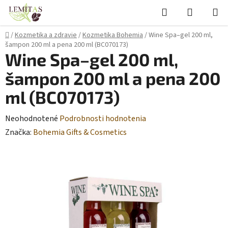
Prejsť
Hľadať
NÁKUP
na
KOŠÍK
obsah
Domov
/
Kozmetika a zdravie
/
Kozmetika Bohemia
/
Wine Spa–gel 200 ml,
šampon 200 ml a pena 200 ml (BC070173)
Wine Spa–gel 200 ml,
šampon 200 ml a pena 200
ml (BC070173)
Priemerné
Neohodnotené
Podrobnosti hodnotenia
hodnotenie
Značka:
Bohemia Gifts & Cosmetics
produktu
je
0,0
z
5
hviezdičiek.