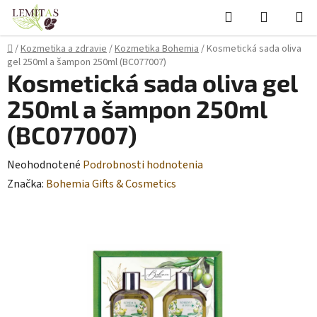
Prejsť
Hľadať
NÁKUP
na
KOŠÍK
obsah
Domov
/
Kozmetika a zdravie
/
Kozmetika Bohemia
/
Kosmetická sada oliva
gel 250ml a šampon 250ml (BC077007)
Kosmetická sada oliva gel
250ml a šampon 250ml
(BC077007)
Priemerné
Neohodnotené
Podrobnosti hodnotenia
hodnotenie
Značka:
Bohemia Gifts & Cosmetics
produktu
je
0,0
z
5
hviezdičiek.