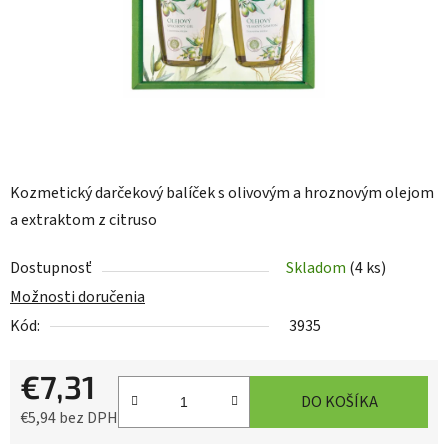
Kozmetický darčekový balíček s olivovým a hroznovým olejom
a extraktom z citruso
Dostupnosť
Skladom
(4 ks)
Možnosti doručenia
Kód:
3935
€7,31
DO KOŠÍKA
€5,94 bez DPH