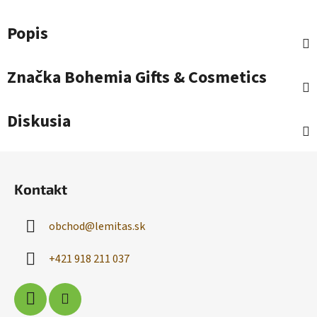
Popis
Značka
Bohemia Gifts & Cosmetics
Diskusia
Z
á
Kontakt
p
ä
obchod
@
lemitas.sk
t
i
+421 918 211 037
e