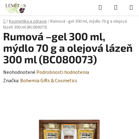
Prejsť
Hľadať
NÁKUP
na
KOŠÍK
obsah
Domov
/
Kozmetika a zdravie
/
Rumová –gel 300 ml, mýdlo 70 g a olejová
lázeň 300 ml (BC080073)
Rumová –gel 300 ml,
mýdlo 70 g a olejová lázeň
300 ml (BC080073)
Priemerné
Neohodnotené
Podrobnosti hodnotenia
hodnotenie
Značka:
Bohemia Gifts & Cosmetics
produktu
je
0,0
z
5
hviezdičiek.