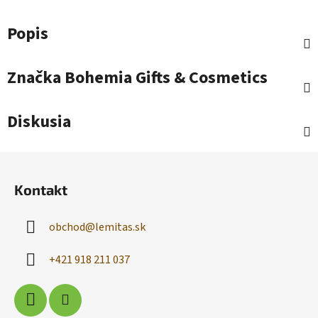
Popis
Značka
Bohemia Gifts & Cosmetics
Diskusia
Z
á
Kontakt
p
ä
obchod
@
lemitas.sk
t
i
+421 918 211 037
e