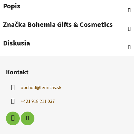
Popis
Značka
Bohemia Gifts & Cosmetics
Diskusia
Z
á
Kontakt
p
ä
obchod
@
lemitas.sk
t
i
+421 918 211 037
e