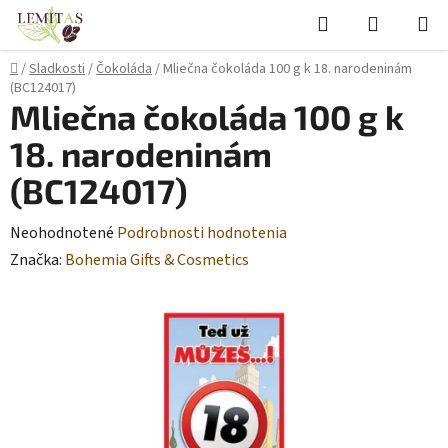
Prejsť
Hľadať
NÁKUP
na
KOŠÍK
obsah
Domov
/
Sladkosti
/
Čokoláda
/
Mliečna čokoláda 100 g k 18. narodeninám
(BC124017)
Mliečna čokoláda 100 g k
18. narodeninám
(BC124017)
Priemerné
Neohodnotené
Podrobnosti hodnotenia
hodnotenie
Značka:
Bohemia Gifts & Cosmetics
produktu
je
0,0
z
5
hviezdičiek.