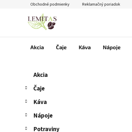
Prejsť
Obchodné podmienky
Reklamačný poriadok
na
obsah
Akcia
Čaje
Káva
Nápoje
B
K
Preskočiť
Akcia
a
kategórie
o
t
č
Čaje
e
n
g
Káva
ý
ó
p
r
Nápoje
i
a
e
n
Potraviny