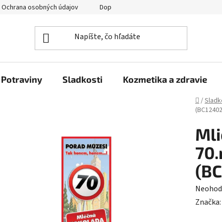
Ochrana osobných údajov
Doprava a platba
Veľkoobchod
Potraviny
Sladkosti
Kozmetika a zdravie
Domov
/
Sladk
(BC12402
Mli
70
(B
Prieme
Neohod
hodnot
Značka
produk