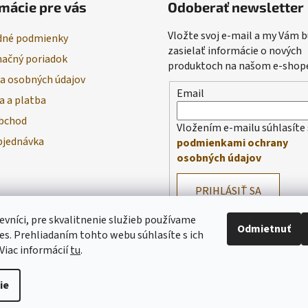
mácie pre vás
Odoberať newsletter
Vložte svoj e-mail a my Vám
né podmienky
zasielať informácie o nových
ačný poriadok
produktoch na našom e-shop
a osobných údajov
Email
a a platba
bchod
Vložením e-mailu súhlasíte 
bjednávka
podmienkami ochrany
osobných údajov
PRIHLÁSIŤ SA
evníci, pre skvalitnenie služieb používame
Odmietnuť
es. Prehliadaním tohto webu súhlasíte s ich
Viac informácií
tu
.
ie
praviť nastavenie cookies