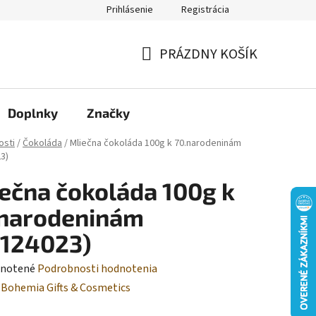
Prihlásenie
Registrácia
Moja objednávka
PRÁZDNY KOŠÍK
NÁKUPNÝ
KOŠÍK
Doplnky
Značky
osti
/
Čokoláda
/
Mliečna čokoláda 100g k 70.narodeninám
3)
ečna čokoláda 100g k
.narodeninám
C124023)
rné
notené
Podrobnosti hodnotenia
enie
:
Bohemia Gifts & Cosmetics
tu