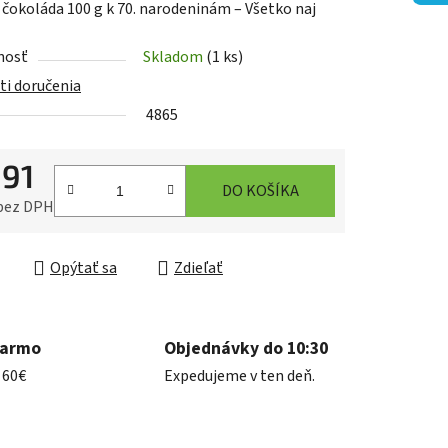
 čokoláda 100 g k 70. narodeninám – Všetko naj
nosť
Skladom
(1 ks)
i doručenia
4865
iek.
,91
DO KOŠÍKA
 bez DPH
ková cena:
Opýtať sa
Zdieľať
darmo
Objednávky do 10:30
 60€
Expedujeme v ten deň.