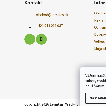
Kontakt
Infor
p
ä
Obchod
obchod
@
lemitas.sk
t
Reklam
i
+421 918 211 037
Ochran
e
Doprav
Veľkoo
Moja o
Vážení návšt
súbory cooki
používaním.
Nastaven
Copyright 2026
Lemitas
. Všetky práva vyhradené.
U