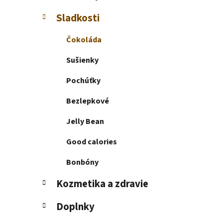
e
l
Sladkosti
Čokoláda
Sušienky
Pochúťky
Bezlepkové
Jelly Bean
Good calories
Bonbóny
Kozmetika a zdravie
Doplnky