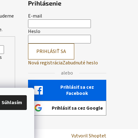
Prihlásenie
 budeme
E-mail
e.
Heslo
PRIHLÁSIŤ SA
s
Nová registrácia
Zabudnuté heslo
alebo
Prihlásiť sa cez
Facebook
Súhlasím
Prihlásiť sa cez Google
Vytvoril Shoptet