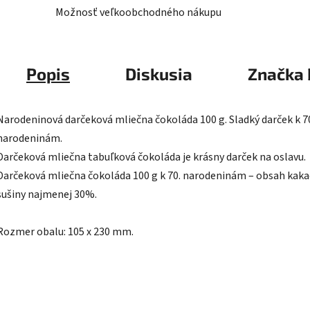
Možnosť veľkoobchodného nákupu
Popis
Diskusia
Značka
Narodeninová darčeková mliečna čokoláda 100 g. Sladký darček k 7
narodeninám.
Darčeková mliečna tabuľková čokoláda je krásny darček na oslavu.
Darčeková mliečna čokoláda 100 g k 70. narodeninám – obsah kaka
sušiny najmenej 30%.
Rozmer obalu: 105 x 230 mm.