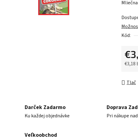
Mliečna
je
0,0
Dostup
z
Možnost
5
Kód:
hviezdič
€3
€3,18
Jednot
Tlač
Darček Zadarmo
Doprava Za
Ku každej objednávke
Pri nákupe nad
Veľkoobchod