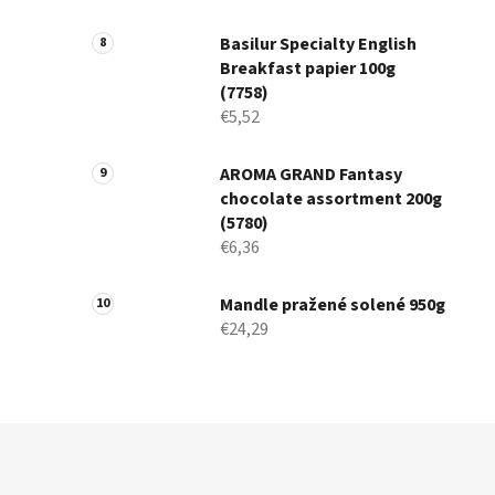
Basilur Specialty English
Breakfast papier 100g
(7758)
€5,52
AROMA GRAND Fantasy
chocolate assortment 200g
(5780)
€6,36
Mandle pražené solené 950g
€24,29
Z
á