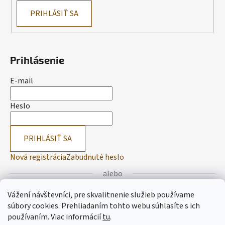
PRIHLÁSIŤ SA
Prihlásenie
E-mail
Heslo
PRIHLÁSIŤ SA
Nová registrácia
Zabudnuté heslo
alebo
Vážení návštevníci, pre skvalitnenie služieb používame
Prihlásiť sa cez Facebook
súbory cookies. Prehliadaním tohto webu súhlasíte s ich
používaním.
Viac informácií
tu
.
Prihlásiť sa cez Google