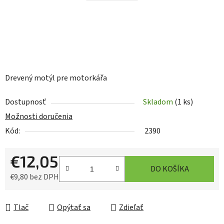
Drevený motýl pre motorkářa
Dostupnosť
Skladom
(1 ks)
Možnosti doručenia
Kód:
2390
€12,05
DO KOŠÍKA
€9,80 bez DPH
Jednotková cena:
Tlač
Opýtať sa
Zdieľať