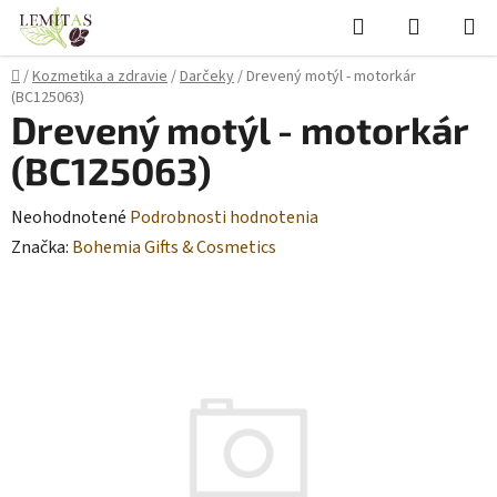
Prejsť
Hľadať
NÁKUP
na
KOŠÍK
obsah
Domov
/
Kozmetika a zdravie
/
Darčeky
/
Drevený motýl - motorkár
(BC125063)
Drevený motýl - motorkár
(BC125063)
Priemerné
Neohodnotené
Podrobnosti hodnotenia
hodnotenie
Značka:
Bohemia Gifts & Cosmetics
produktu
je
0,0
z
5
hviezdičiek.