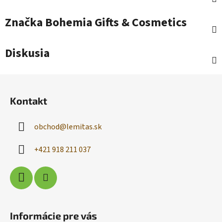
Značka
Bohemia Gifts & Cosmetics
Diskusia
Z
á
Kontakt
p
ä
obchod
@
lemitas.sk
t
i
+421 918 211 037
e
Informácie pre vás