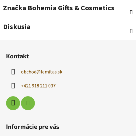
Značka
Bohemia Gifts & Cosmetics
Diskusia
Z
á
Kontakt
p
ä
obchod
@
lemitas.sk
t
i
+421 918 211 037
e
Informácie pre vás