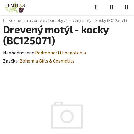
Prejsť
Hľadať
NÁKUP
na
KOŠÍK
obsah
Domov
/
Kozmetika a zdravie
/
Darčeky
/
Drevený motýl - kocky (BC125071)
Drevený motýl - kocky
(BC125071)
Priemerné
Neohodnotené
Podrobnosti hodnotenia
hodnotenie
Značka:
Bohemia Gifts & Cosmetics
produktu
je
0,0
z
5
hviezdičiek.